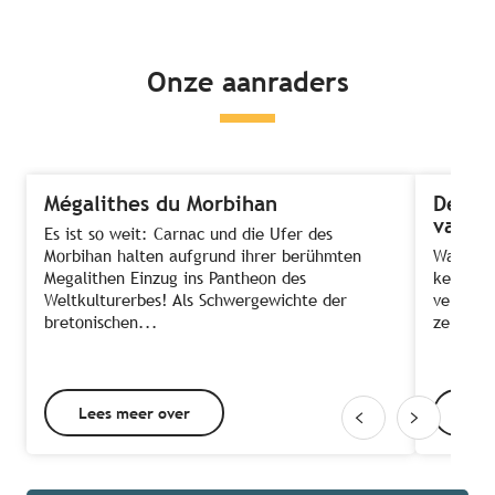
Onze aanraders
Mégalithes du Morbihan
De 8 
van B
Es ist so weit: Carnac und die Ufer des
Morbihan halten aufgrund ihrer berühmten
Wat zou 
Megalithen Einzug ins Pantheon des
kerkjes,
Weltkulturerbes! Als Schwergewichte der
verstopt
bretonischen...
ze eeuwe
Lees meer over
Lee