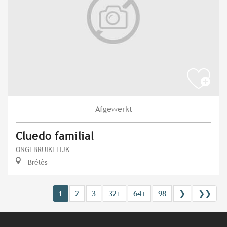
Afgewerkt
Cluedo familial
ONGEBRUIKELIJK
Brélès
1
2
3
32+
64+
98
❯
❯❯