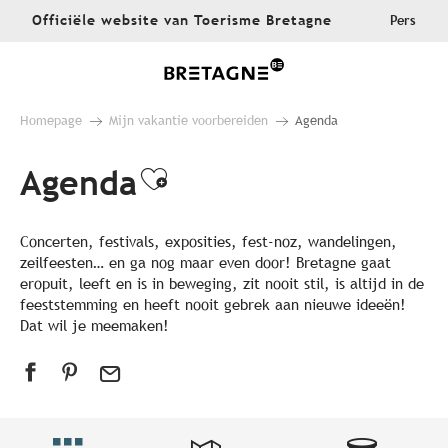
Aller
Officiële website van Toerisme Bretagne
Pers
au
contenu
principal
Homepage
Mijn vakantie voorbereiden
Agenda
Agenda
Ajouter aux favoris
Concerten, festivals, exposities, fest-noz, wandelingen,
zeilfeesten… en ga nog maar even door! Bretagne gaat
eropuit, leeft en is in beweging, zit nooit stil, is altijd in de
feeststemming en heeft nooit gebrek aan nieuwe ideeën!
Dat wil je meemaken!