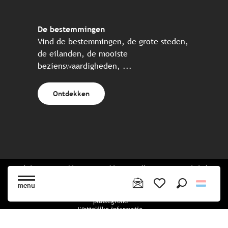
De bestemmingen
Vind de bestemmingen, de grote steden,
de eilanden, de mooiste
bezienswaardigheden, ...
Ontdekken
Website gecreëerd in samenwerking met alle Bretonse toeristische
partners.
menu
Zoek op
Voir les favoris
plattegrond
Wettelijke informatie
privacybeleid
Cookiebeleid