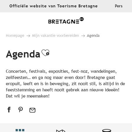
Aller
Officiële website van Toerisme Bretagne
Pers
au
contenu
principal
Homepage
Mijn vakantie voorbereiden
Agenda
Agenda
Ajouter aux favoris
Concerten, festivals, exposities, fest-noz, wandelingen,
zeilfeesten… en ga nog maar even door! Bretagne gaat
eropuit, leeft en is in beweging, zit nooit stil, is altijd in de
feeststemming en heeft nooit gebrek aan nieuwe ideeën!
Dat wil je meemaken!