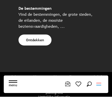
De bestemmingen
Vind de bestemmingen, de grote steden,
de eilanden, de mooiste
bezienswaardigheden, ...
Ontdekken
Website gecreëerd in samenwerking met alle Bretonse toeristische
partners.
menu
Zoek op
Voir les favoris
plattegrond
Wettelijke informatie
privacybeleid
Cookiebeleid
Cookie instellingen