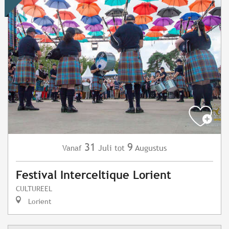
31
9
Juli
Augustus
Vanaf
tot
Festival Interceltique Lorient
CULTUREEL
Lorient