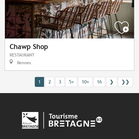
Chawp Shop
RESTAURANT
Rennes
1
2
3
5+
10+
16
❯
❯❯