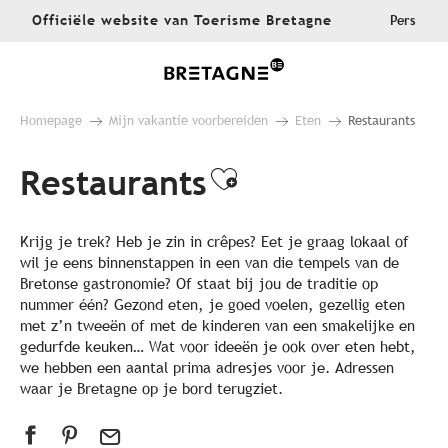
Aller
Officiële website van Toerisme Bretagne
Pers
au
contenu
principal
Homepage
Mijn vakantie voorbereiden
Eten
Restaurants
Restaurants
Ajouter aux fa
Krijg je trek? Heb je zin in crêpes? Eet je graag lokaal of
wil je eens binnenstappen in een van die tempels van de
Bretonse gastronomie? Of staat bij jou de traditie op
nummer één? Gezond eten, je goed voelen, gezellig eten
met z’n tweeën of met de kinderen van een smakelijke en
gedurfde keuken… Wat voor ideeën je ook over eten hebt,
we hebben een aantal prima adresjes voor je. Adressen
waar je Bretagne op je bord terugziet.