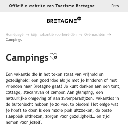
Aller
Officiële website van Toerisme Bretagne
Pers
au
contenu
principal
Homepage
Mijn vakantie voorbereiden
Overnachten
Campings
Campings
Ajouter aux favor
Een vakantie die in het teken staat van vrijheid en
gezelligheid: een goed idee als je met je kinderen of met
vrienden naar Bretagne gaat! Je kunt denken aan een tent,
cottage, stacaravan of camper. Aan glamping, een
natuurlijke omgeving of aan zwemparadijzen. Vakanties in
de buitenlucht hebben je zo veel te bieden! Het enige wat
je hoeft te doen is een mooie plek uitzoeken, de beste
slaapplek uitkiezen, zorgen voor gezelligheid… en tijd
nemen voor jezelf.