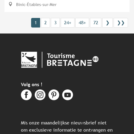
Binic-Étables-sur-Mer
1
2
3
24+
48+
72
❯
❯❯
Volg ons !
Mis onze maandelijkse nieuwsbrief niet
om exclusieve informatie te ontvangen en