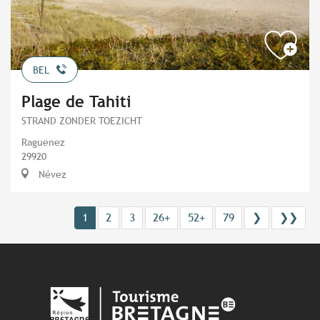
BEL
Plage de Tahiti
STRAND ZONDER TOEZICHT
Raguenez
29920
Névez
1
2
3
26+
52+
79
❯
❯❯