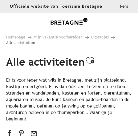
Aller
Officiële website van Toerisme Bretagne
Pers
au
contenu
principal
Homepage
Mijn vakantie voorbereiden
Uitstapjes
Alle activiteiten
Alle activiteiten
Ajouter au
Er is voor ieder wat wils in Bretagne, met zijn platteland,
kustlijn en erfgoed. Er is dan ook veel te zien en te doen:
stranden en wandelpaden, kastelen en forten, dierentuinen,
aquaria en musea. Je kunt kanoën en paddle-boarden in de
mooie baaien, oefenen op je swing op de golfbanen,
avonturen beleven in de themaparken… Waar ga je
beginnen?