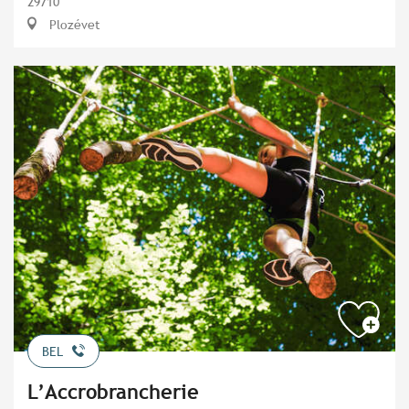
29710
Plozévet
BEL
L’Accrobrancherie