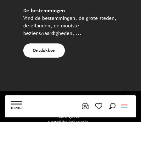
De bestemmingen
Vind de bestemmingen, de grote steden,
de eilanden, de mooiste
bezienswaardigheden, ...
Ontdekken
Website gecreëerd in samenwerking met alle Bretonse toeristische
partners.
menu
Zoek op
Voir les favoris
plattegrond
Wettelijke informatie
privacybeleid
Cookiebeleid
Cookie instellingen