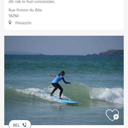
dit vak in hun concessies.
Rue Pointe du Bile
56760
Pénestin
BEL