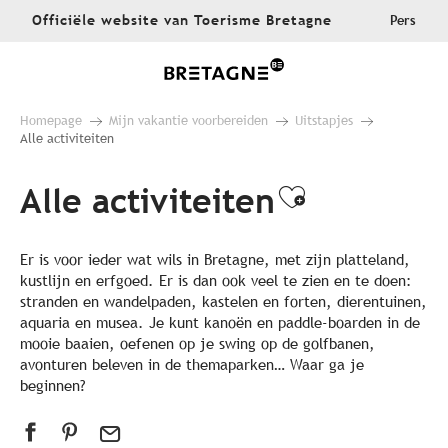
Aller
Officiële website van Toerisme Bretagne
Pers
au
contenu
principal
Homepage
Mijn vakantie voorbereiden
Uitstapjes
Alle activiteiten
Alle activiteiten
Ajouter au
Er is voor ieder wat wils in Bretagne, met zijn platteland,
kustlijn en erfgoed. Er is dan ook veel te zien en te doen:
stranden en wandelpaden, kastelen en forten, dierentuinen,
aquaria en musea. Je kunt kanoën en paddle-boarden in de
mooie baaien, oefenen op je swing op de golfbanen,
avonturen beleven in de themaparken… Waar ga je
beginnen?