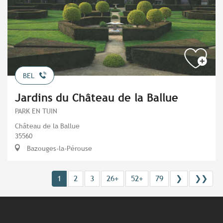
BEL
Jardins du Château de la Ballue
PARK EN TUIN
Château de la Ballue
35560
Bazouges-la-Pérouse
1
2
3
26+
52+
79
❯
❯❯