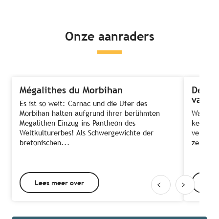
Onze aanraders
Mégalithes du Morbihan
De 8 
van B
Es ist so weit: Carnac und die Ufer des
Morbihan halten aufgrund ihrer berühmten
Wat zou 
Megalithen Einzug ins Pantheon des
kerkjes,
Weltkulturerbes! Als Schwergewichte der
verstopt
bretonischen...
ze eeuwe
Lees meer over
Lee