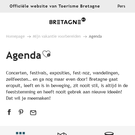
Aller
Officiële website van Toerisme Bretagne
Pers
au
contenu
principal
Homepage
Mijn vakantie voorbereiden
Agenda
Agenda
Ajouter aux favoris
Concerten, festivals, exposities, fest-noz, wandelingen,
zeilfeesten… en ga nog maar even door! Bretagne gaat
eropuit, leeft en is in beweging, zit nooit stil, is altijd in de
feeststemming en heeft nooit gebrek aan nieuwe ideeën!
Dat wil je meemaken!