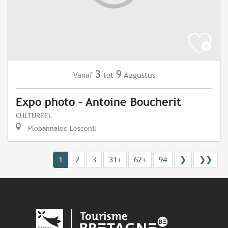
3
9
Augustus
Vanaf
tot
Expo photo - Antoine Boucherit
CULTUREEL
Plobannalec-Lesconil
1
2
3
31+
62+
94
❯
❯❯