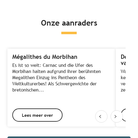
Onze aanraders
Mégalithes du Morbihan
De 8 
van B
Es ist so weit: Carnac und die Ufer des
Morbihan halten aufgrund ihrer berühmten
Wat zou 
Megalithen Einzug ins Pantheon des
kerkjes,
Weltkulturerbes! Als Schwergewichte der
verstopt
bretonischen...
ze eeuwe
Lees meer over
Lee