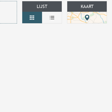
LIJST
KAART