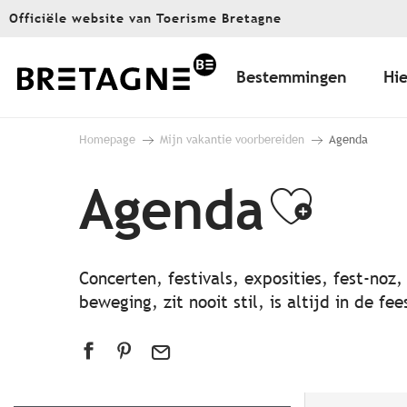
Aller
Officiële website van Toerisme Bretagne
au
contenu
principal
Bestemmingen
Hie
Homepage
Mijn vakantie voorbereiden
Agenda
Agenda
Ajout
Concerten, festivals, exposities, fest-noz
beweging, zit nooit stil, is altijd in de