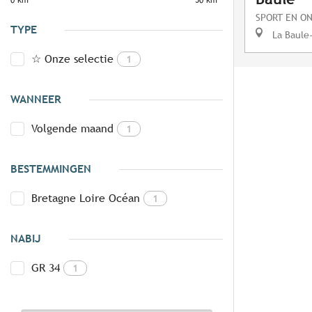
0 km
50 km
SPORT EN O
TYPE
La Baule
☆ Onze selectie
1
WANNEER
Volgende maand
1
BESTEMMINGEN
Bretagne Loire Océan
1
NABIJ
GR 34
1