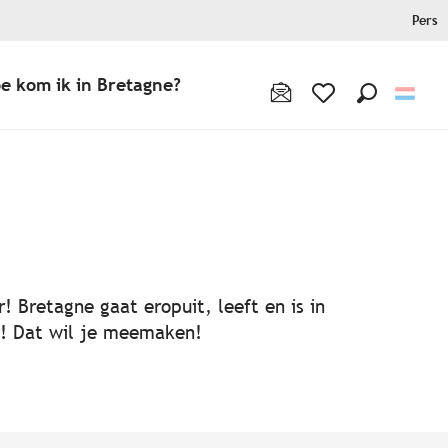
Pers
e kom ik in Bretagne?
Zoek op
Voir les favoris
! Bretagne gaat eropuit, leeft en is in
ën! Dat wil je meemaken!