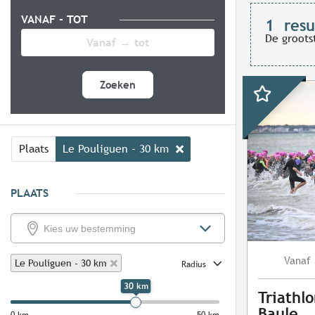
VANAF - TOT
1
resu
De groots
Zoeken
Plaats
Le Pouliguen - 30 km
PLAATS
Vanaf
Le Pouliguen - 30 km
Radius
30 km
Triathl
Baule