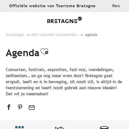
Aller
Officiële website van Toerisme Bretagne
Pers
au
contenu
principal
Homepage
Mijn vakantie voorbereiden
Agenda
Agenda
Ajouter aux favoris
Concerten, festivals, exposities, fest-noz, wandelingen,
zeilfeesten… en ga nog maar even door! Bretagne gaat
eropuit, leeft en is in beweging, zit nooit stil, is altijd in de
feeststemming en heeft nooit gebrek aan nieuwe ideeën!
Dat wil je meemaken!