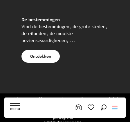
De bestemmingen
Vind de bestemmingen, de grote steden,
de eilanden, de mooiste
bezienswaardigheden, ...
Ontdekken
Website gecreëerd in samenwerking met alle Bretonse toeristische
partners.
menu
Zoek op
Voir les favoris
plattegrond
Wettelijke informatie
privacybeleid