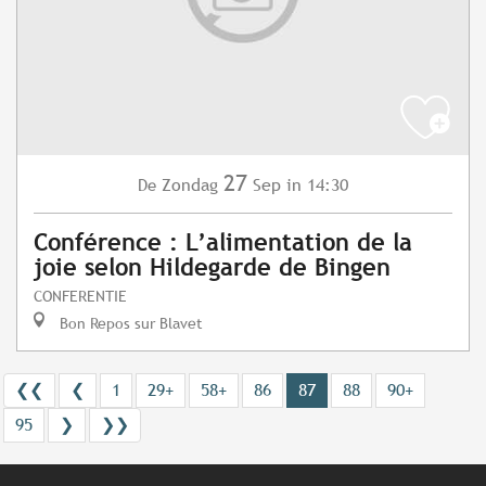
27
Zondag
Sep
in 14:30
De
Conférence : L’alimentation de la
joie selon Hildegarde de Bingen
CONFERENTIE
Bon Repos sur Blavet
❮❮
❮
1
29+
58+
86
87
88
90+
95
❯
❯❯