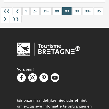
❮❮
❮
1
2+
31+
88
89
90
90+
95
❯
❯❯
Volg ons !
Mis onze maandelijkse nieuwsbrief niet
om exclusieve informatie te ontvangen en