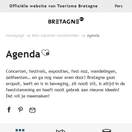
Aller
Officiële website van Toerisme Bretagne
Pers
au
contenu
principal
Homepage
Mijn vakantie voorbereiden
Agenda
Agenda
Ajouter aux favoris
Concerten, festivals, exposities, fest-noz, wandelingen,
zeilfeesten… en ga nog maar even door! Bretagne gaat
eropuit, leeft en is in beweging, zit nooit stil, is altijd in de
feeststemming en heeft nooit gebrek aan nieuwe ideeën!
Dat wil je meemaken!