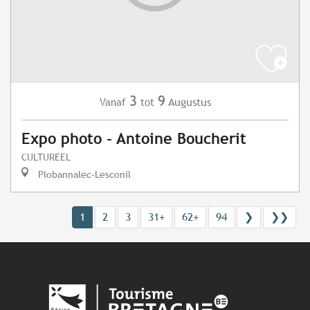
3
9
Augustus
Vanaf
tot
Expo photo - Antoine Boucherit
CULTUREEL
Plobannalec-Lesconil
1
2
3
31+
62+
94
❯
❯❯