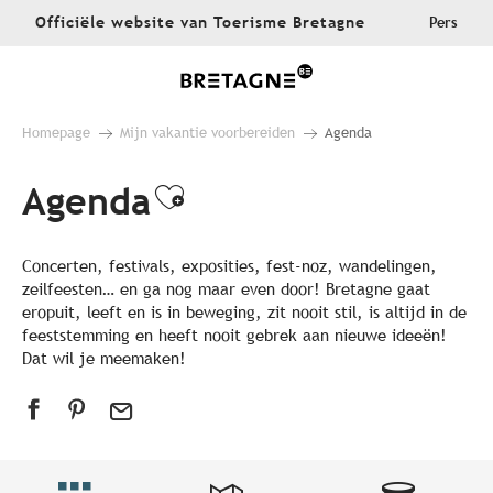
Aller
Officiële website van Toerisme Bretagne
Pers
au
contenu
principal
Homepage
Mijn vakantie voorbereiden
Agenda
Agenda
Ajouter aux favoris
Concerten, festivals, exposities, fest-noz, wandelingen,
zeilfeesten… en ga nog maar even door! Bretagne gaat
eropuit, leeft en is in beweging, zit nooit stil, is altijd in de
feeststemming en heeft nooit gebrek aan nieuwe ideeën!
Dat wil je meemaken!