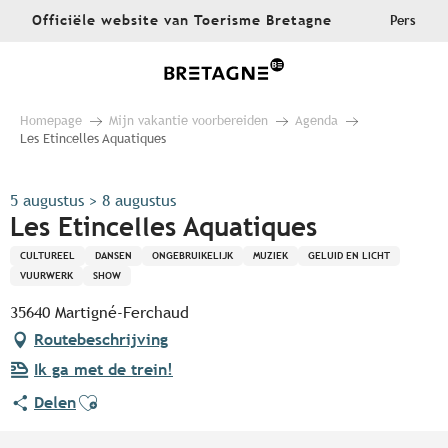
Aller
Officiële website van Toerisme Bretagne
Pers
au
contenu
principal
Homepage
Mijn vakantie voorbereiden
Agenda
Les Etincelles Aquatiques
5 augustus > 8 augustus
Les Etincelles Aquatiques
CULTUREEL
DANSEN
ONGEBRUIKELIJK
MUZIEK
GELUID EN LICHT
VUURWERK
SHOW
35640 Martigné-Ferchaud
Routebeschrijving
Ik ga met de trein!
Ajouter aux favoris
Delen