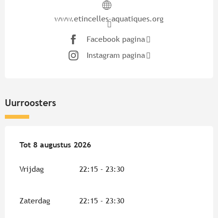
www.etincelles-aquatiques.org
Facebook pagina
Instagram pagina
Uurroosters
Vanaf
Tot
8 augustus 2026
5 augustus 2026
tot
8 augustus 2026
Vrijdag
22:15 - 23:30
Zaterdag
22:15 - 23:30