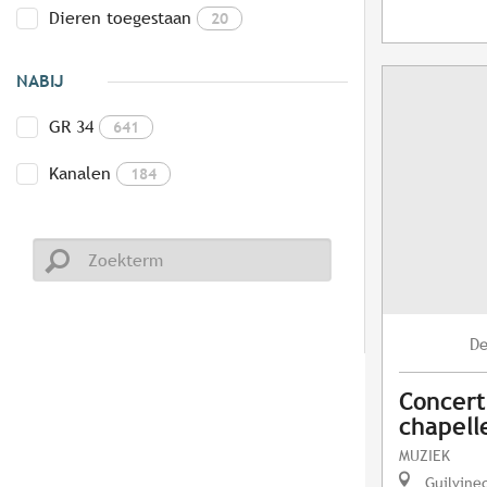
Dieren toegestaan
20
NABIJ
GR 34
641
Kanalen
184
D
Concert
chapelle
MUZIEK
Guilvine