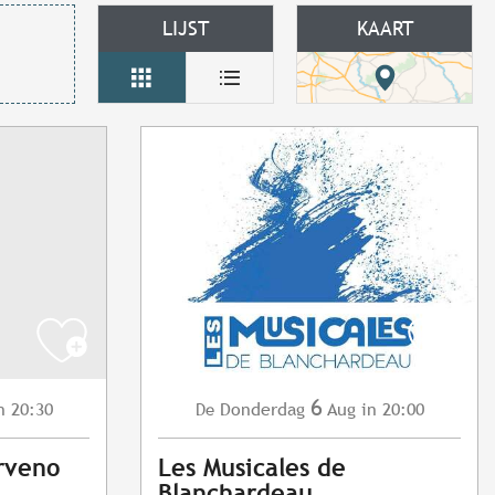
LIJST
KAART
6
n 20:30
Donderdag
Aug
in 20:00
De
rveno
Les Musicales de
Blanchardeau