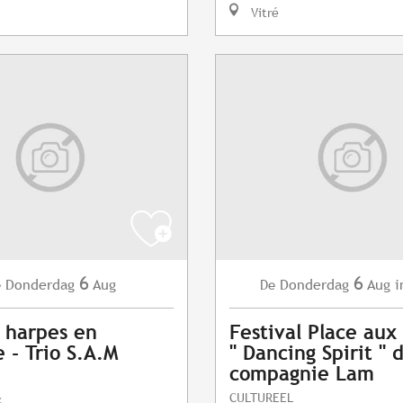
Vitré
6
6
Donderdag
Aug
Donderdag
Aug
i
e
De
 harpes en
Festival Place au
 - Trio S.A.M
" Dancing Spirit " 
compagnie Lam
CULTUREEL
c