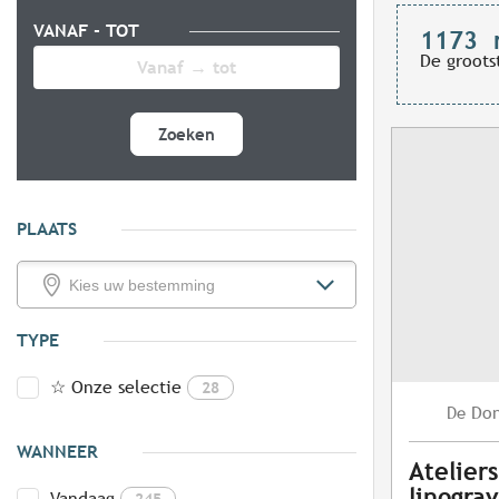
VANAF - TOT
1173
De groots
Zoeken
PLAATS
TYPE
☆ Onze selectie
28
Do
De
WANNEER
Atelier
linogra
Vandaag
245