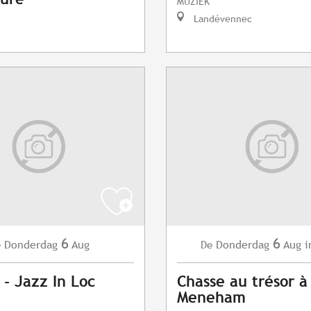
MUZIEK
Landévennec
6
6
Donderdag
Aug
Donderdag
Aug
i
e
De
 - Jazz In Loc
Chasse au trésor à
Meneham