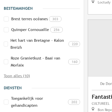
Loctudy
BESTEMMINGEN
Brest terres océanes
303
Quimper Cornouaille
256
Het hart van Bretagne - Kalon
220
Breizh
Roze Granietkust - Baai van
160
Morlaix
Toon alles (10)
Do
De
DIENSTEN
Fantast
Toegankelijk voor
202
CULTUREEL
gehandicapten
Bon Repo