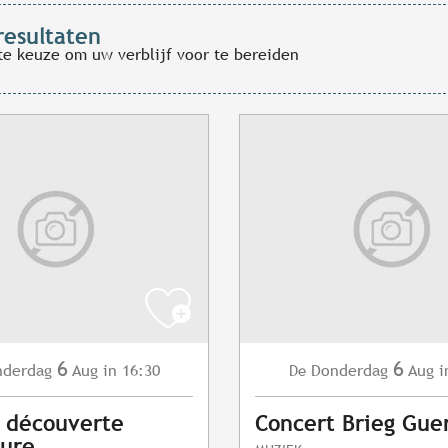
resultaten
te keuze om uw verblijf voor te bereiden
6
6
nderdag
Aug
in 16:30
Donderdag
Aug
i
De
s découverte
Concert Brieg Gue
vure