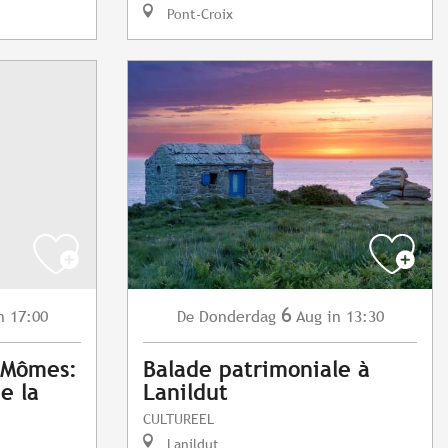
Pont-Croix
6
n 17:00
Donderdag
Aug
in 13:30
De
x Mômes:
Balade patrimoniale à
de la
Lanildut
CULTUREEL
Lanildut