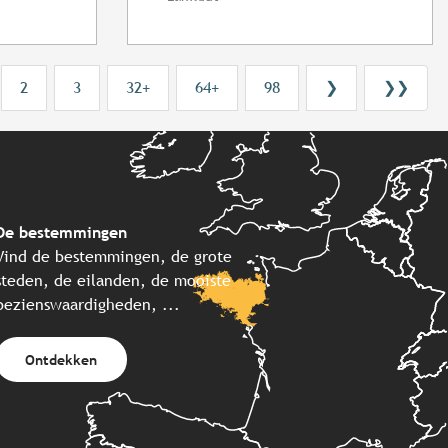
2
3
32+
64+
98
❯
❯❯
De bestemmingen
Vind de bestemmingen, de grote
steden, de eilanden, de mooiste
bezienswaardigheden, ...
Ontdekken