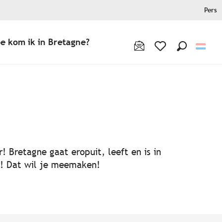
Pers
e kom ik in Bretagne?
Zoek op
Voir les favoris
! Bretagne gaat eropuit, leeft en is in
ën! Dat wil je meemaken!