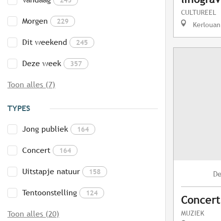
CULTUREEL
Morgen
229
Kerlouan
Dit weekend
245
Deze week
357
Toon alles (7)
TYPES
Jong publiek
164
Concert
164
Uitstapje natuur
158
D
Tentoonstelling
124
Concert
MUZIEK
Toon alles (20)