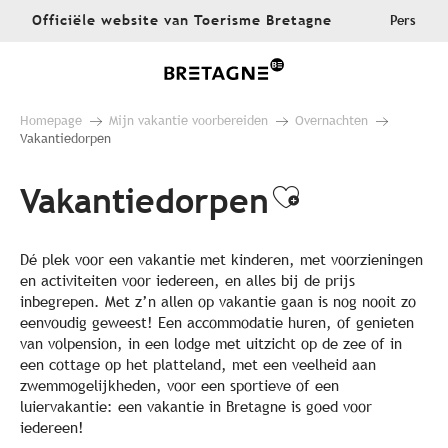
Aller
Officiële website van Toerisme Bretagne
Pers
au
contenu
principal
Homepage
Mijn vakantie voorbereiden
Overnachten
Vakantiedorpen
Vakantiedorpen
Ajouter aux
Dé plek voor een vakantie met kinderen, met voorzieningen
en activiteiten voor iedereen, en alles bij de prijs
inbegrepen. Met z’n allen op vakantie gaan is nog nooit zo
eenvoudig geweest! Een accommodatie huren, of genieten
van volpension, in een lodge met uitzicht op de zee of in
een cottage op het platteland, met een veelheid aan
zwemmogelijkheden, voor een sportieve of een
luiervakantie: een vakantie in Bretagne is goed voor
iedereen!