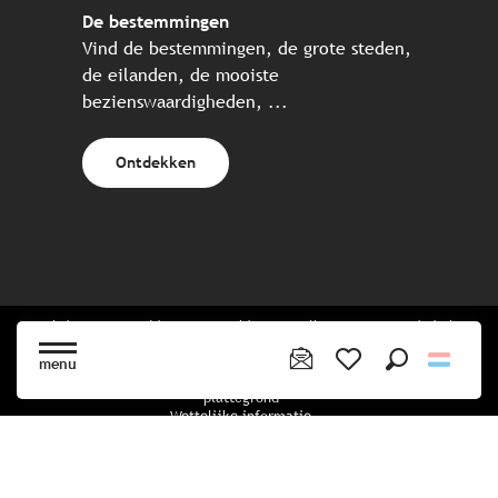
De bestemmingen
Vind de bestemmingen, de grote steden,
de eilanden, de mooiste
bezienswaardigheden, ...
Ontdekken
Website gecreëerd in samenwerking met alle Bretonse toeristische
partners.
menu
Zoek op
Voir les favoris
plattegrond
Wettelijke informatie
privacybeleid
Cookiebeleid
Cookie instellingen
Boekingsvoorwaarden