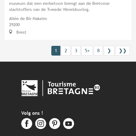
museum dat een eerbetoon brengt aan de Bretonse
slachtoffers van de Tweede Wereldoorlog.
Allée de Bir-Hakeim
29200
Brest
1
2
3
5+
8
❯
❯❯
Volg ons !