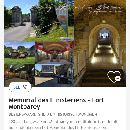
BEL
Mémorial des Finistériens - Fort
Montbarey
BEZIENSWAARDIGHEID EN HISTORISCH MONUMENT
300 jaar lang was Fort Montbarey een militair fort, nu biedt
het onderdak aan het Mémorial des Finistériens, een