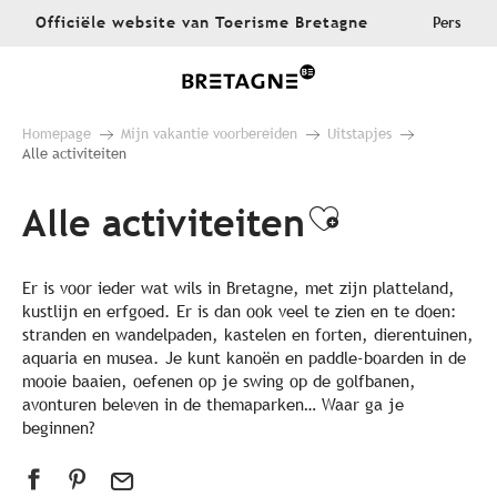
Aller
Officiële website van Toerisme Bretagne
Pers
au
contenu
principal
Homepage
Mijn vakantie voorbereiden
Uitstapjes
Alle activiteiten
Alle activiteiten
Ajouter au
Er is voor ieder wat wils in Bretagne, met zijn platteland,
kustlijn en erfgoed. Er is dan ook veel te zien en te doen:
stranden en wandelpaden, kastelen en forten, dierentuinen,
aquaria en musea. Je kunt kanoën en paddle-boarden in de
mooie baaien, oefenen op je swing op de golfbanen,
avonturen beleven in de themaparken… Waar ga je
beginnen?