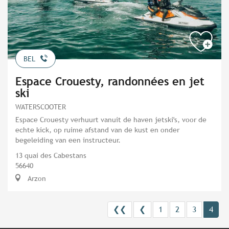
BEL
Espace Crouesty, randonnées en jet
ski
WATERSCOOTER
Espace Crouesty verhuurt vanuit de haven jetski's, voor de
echte kick, op ruime afstand van de kust en onder
begeleiding van een instructeur.
13 quai des Cabestans
56640
Arzon
❮❮
❮
1
2
3
4