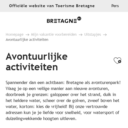
Aller
Officiële website van Toerisme Bretagne
Pers
au
contenu
principal
Homepage
Mijn vakantie voorbereiden
Uitstapjes
Avontuurlijke activiteiten
Avontuurlijke
Ajo
activiteiten
Spannender dan een achtbaan: Bretagne als avonturenpark!
Waag je op een veilige manier aan nieuwe avonturen,
doorbreek je grenzen: galoppeer over het strand, duik in
het heldere water, scheer over de golven, zweef boven het
water, kortom: kies de vrijheid! Bij onze vertrouwde
adressen kun je je liefde voor snelheid, voor watersport of
duizelingwekkende hoogten uitleven.