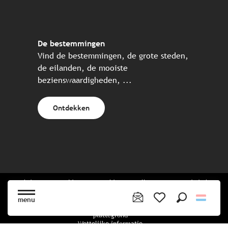
De bestemmingen
Vind de bestemmingen, de grote steden,
de eilanden, de mooiste
bezienswaardigheden, ...
Ontdekken
Website gecreëerd in samenwerking met alle Bretonse toeristische
partners.
menu
Zoek op
Voir les favoris
plattegrond
Wettelijke informatie