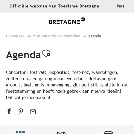
Aller
Officiële website van Toerisme Bretagne
Pers
au
contenu
principal
Homepage
Mijn vakantie voorbereiden
Agenda
Agenda
Ajouter aux favoris
Concerten, festivals, exposities, fest-noz, wandelingen,
zeilfeesten… en ga nog maar even door! Bretagne gaat
eropuit, leeft en is in beweging, zit nooit stil, is altijd in de
feeststemming en heeft nooit gebrek aan nieuwe ideeën!
Dat wil je meemaken!