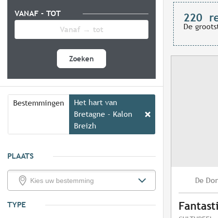
VANAF - TOT
220
r
De groots
Zoeken
Het hart van
Bestemmingen
Bretagne - Kalon
Breizh
PLAATS
Do
De
TYPE
Fantast