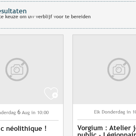
esultaten
te keuze om uw verblijf voor te bereiden
6
Donderdag
in 1
Elk
nderdag
Aug
in 10:00
Vorgium : Atelier 
ic néolithique !
public - Légionnai