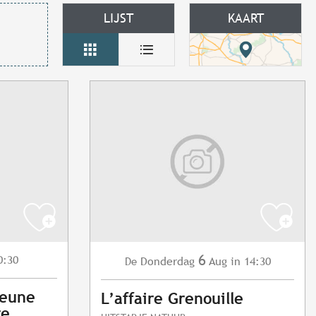
LIJST
KAART
6
0:30
Donderdag
Aug
in 14:30
De
jeune
L’affaire Grenouille
re