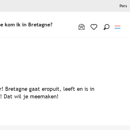
Pers
e kom ik in Bretagne?
Zoek op
Voir les favoris
! Bretagne gaat eropuit, leeft en is in
ën! Dat wil je meemaken!