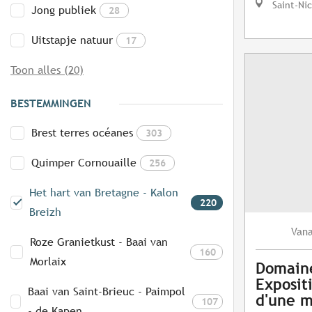
Saint-Ni
Jong publiek
28
Uitstapje natuur
17
Toon alles (20)
BESTEMMINGEN
Brest terres océanes
303
Quimper Cornouaille
256
Het hart van Bretagne - Kalon
220
Breizh
Van
Roze Granietkust - Baai van
160
Morlaix
Domaine
Exposit
Baai van Saint-Brieuc - Paimpol
d'une m
107
- de Kapen