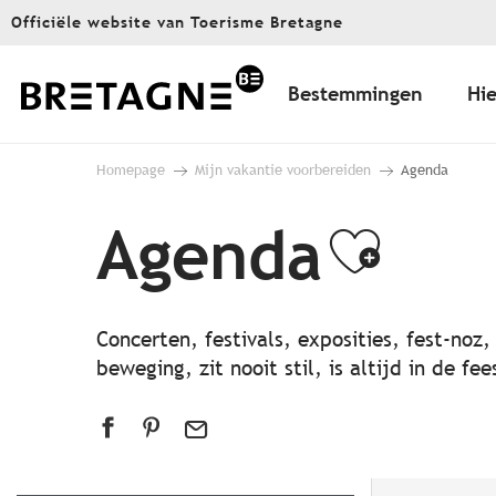
Aller
Officiële website van Toerisme Bretagne
au
contenu
principal
Bestemmingen
Hie
Homepage
Mijn vakantie voorbereiden
Agenda
Agenda
Ajout
Concerten, festivals, exposities, fest-noz
beweging, zit nooit stil, is altijd in de