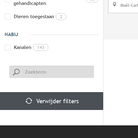
gehandicapten
Maël-Car
Dieren toegestaan
2
NABIJ
Kanalen
143
Verwijder filters