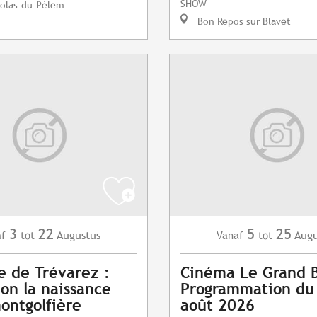
SHOW
colas-du-Pélem
Bon Repos sur Blavet
3
22
5
25
Augustus
Augu
af
tot
Vanaf
tot
 de Trévarez :
Cinéma Le Grand B
ion la naissance
Programmation du
ontgolfière
août 2026