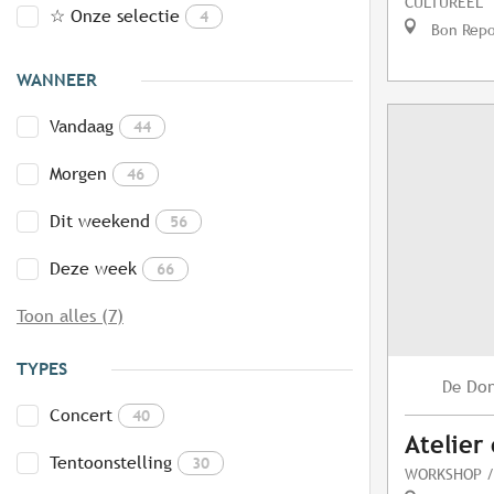
CULTUREEL
☆ Onze selectie
4
Bon Repo
WANNEER
Vandaag
44
Morgen
46
Dit weekend
56
Deze week
66
Toon alles (7)
TYPES
Do
De
Concert
40
Atelier
Tentoonstelling
30
WORKSHOP /