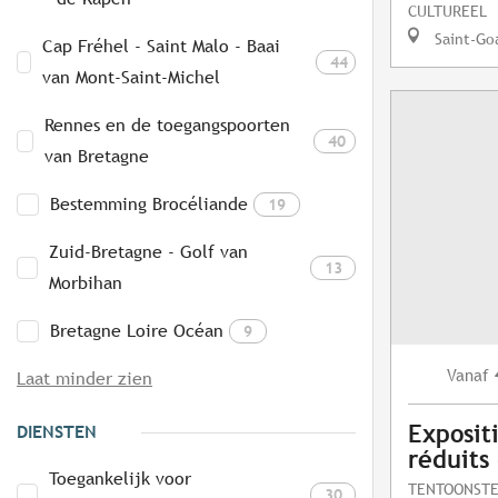
CULTUREEL
Saint-Go
Cap Fréhel - Saint Malo - Baai
44
van Mont-Saint-Michel
Rennes en de toegangspoorten
40
van Bretagne
Bestemming Brocéliande
19
Zuid-Bretagne - Golf van
13
Morbihan
Bretagne Loire Océan
9
Vanaf
Laat minder zien
Exposit
DIENSTEN
réduits
Toegankelijk voor
TENTOONSTE
30