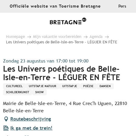
Aller
Officiële website van Toerisme Bretagne
Pers
au
contenu
principal
Homepage
Mijn vakantie voorbereiden
Agenda
Les Univers poétiques de Belle-Isle-en-Terre - LÉGUER EN FÊTE
Zondag 23 augustus van 17:00 tot 19:00
Les Univers poétiques de Belle-
Isle-en-Terre - LÉGUER EN FÊTE
CULTUREEL
UITSTAPJE NATUUR
UITSTAPJE
POËZIE
DANSEN
SCHILDERKUNST
SHOW
Mairie de Belle-Isle-en-Terre, 4 Rue Crec'h Uguen, 22810
Belle-Isle-en-Terre
Routebeschrijving
Ik ga met de trein!
Ajouter aux favoris