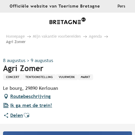
Aller
Officiële website van Toerisme Bretagne
Pers
au
contenu
principal
Homepage
Mijn vakantie voorbereiden
Agenda
Agri Zomer
8 augustus > 9 augustus
Agri Zomer
CONCERT
TENTOONSTELLING
VUURWERK
MARKT
Le bourg, 29890 Kerlouan
Routebeschrijving
Ik ga met de trein!
Ajouter aux favoris
Delen