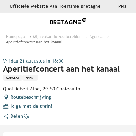
Aller
Officiële website van Toerisme Bretagne
Pers
au
contenu
principal
Homepage
Mijn vakantie voorbereiden
Agenda
Aperitiefconcert aan het kanaal
Vrijdag 21 augustus in 18:00
Aperitiefconcert aan het kanaal
CONCERT
MARKT
Quai Robert Alba, 29150 Châteaulin
Routebeschrijving
Ik ga met de trein!
Ajouter aux favoris
Delen