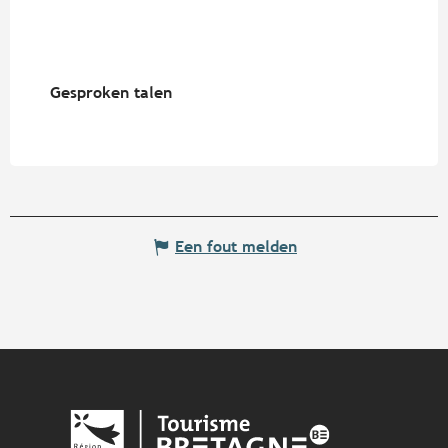
Gesproken talen
Gesproken talen
Een fout melden