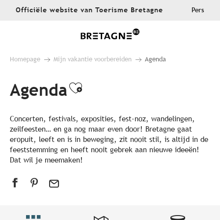
Aller
Officiële website van Toerisme Bretagne
Pers
au
contenu
principal
Homepage
Mijn vakantie voorbereiden
Agenda
Agenda
Ajouter aux favoris
Concerten, festivals, exposities, fest-noz, wandelingen,
zeilfeesten… en ga nog maar even door! Bretagne gaat
eropuit, leeft en is in beweging, zit nooit stil, is altijd in de
feeststemming en heeft nooit gebrek aan nieuwe ideeën!
Dat wil je meemaken!