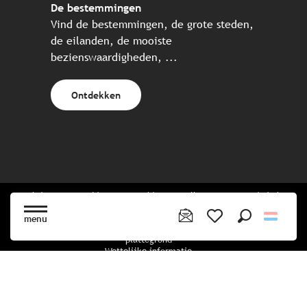
De bestemmingen
Vind de bestemmingen, de grote steden,
de eilanden, de mooiste
bezienswaardigheden, ...
Ontdekken
Website gecreëerd in samenwerking met alle Bretonse toeristische
partners.
menu
Zoek op
Voir les favoris
plattegrond
Wettelijke informatie
privacybeleid
Cookiebeleid
Cookie instellingen
Boekingsvoorwaarden