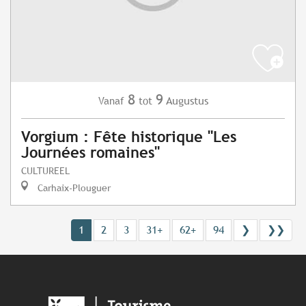
8
9
Augustus
Vanaf
tot
Vorgium : Fête historique "Les
Journées romaines"
CULTUREEL
Carhaix-Plouguer
1
2
3
31+
62+
94
❯
❯❯