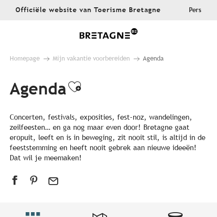
Aller
Officiële website van Toerisme Bretagne
Pers
au
contenu
principal
Homepage
Mijn vakantie voorbereiden
Agenda
Agenda
Ajouter aux favoris
Concerten, festivals, exposities, fest-noz, wandelingen,
zeilfeesten… en ga nog maar even door! Bretagne gaat
eropuit, leeft en is in beweging, zit nooit stil, is altijd in de
feeststemming en heeft nooit gebrek aan nieuwe ideeën!
Dat wil je meemaken!