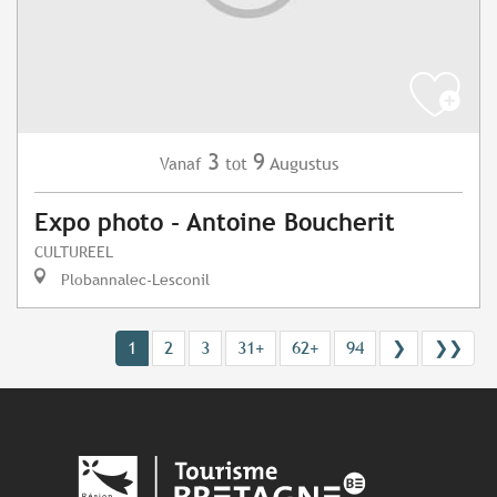
3
9
Augustus
Vanaf
tot
Expo photo - Antoine Boucherit
CULTUREEL
Plobannalec-Lesconil
1
2
3
31+
62+
94
❯
❯❯