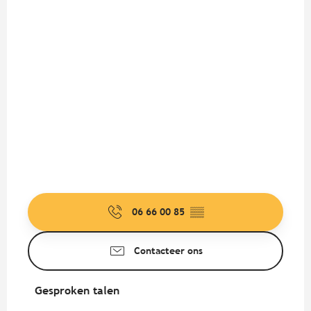
06 66 00 85
▒▒
Contacteer ons
Gesproken talen
Gesproken talen