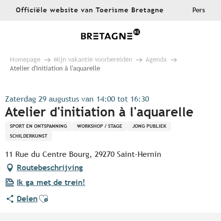
Aller
Officiële website van Toerisme Bretagne
Pers
au
contenu
principal
Homepage
Mijn vakantie voorbereiden
Agenda
Atelier d'initiation à l'aquarelle
Zaterdag 29 augustus van 14:00 tot 16:30
Atelier d'initiation à l'aquarelle
SPORT EN ONTSPANNING
WORKSHOP / STAGE
JONG PUBLIEK
SCHILDERKUNST
11 Rue du Centre Bourg, 29270 Saint-Hernin
Routebeschrijving
Ik ga met de trein!
Ajouter aux favoris
Delen