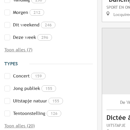
SPORT EN O
Morgen
212
Locquire
Dit weekend
246
Deze week
296
Toon alles (7)
TYPES
Concert
159
Jong publiek
155
Uitstapje natuur
155
V
De
Tentoonstelling
126
Dictée 
UITSTAPJE
Toon alles (20)