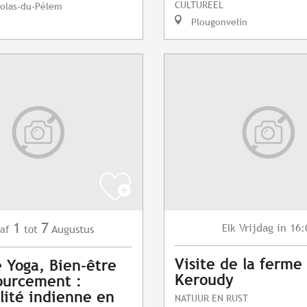
CULTUREEL
colas-du-Pélem
Plougonvelin
1
7
Vrijdag
in 16:
Elk
Augustus
af
tot
Visite de la ferme
e Yoga, Bien-être
Keroudy
ourcement :
alité indienne en
NATUUR EN RUST