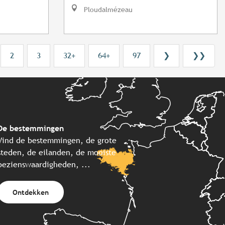
Ploudalmézeau
2
3
32+
64+
97
❯
❯❯
De bestemmingen
Vind de bestemmingen, de grote
steden, de eilanden, de mooiste
bezienswaardigheden, ...
Ontdekken