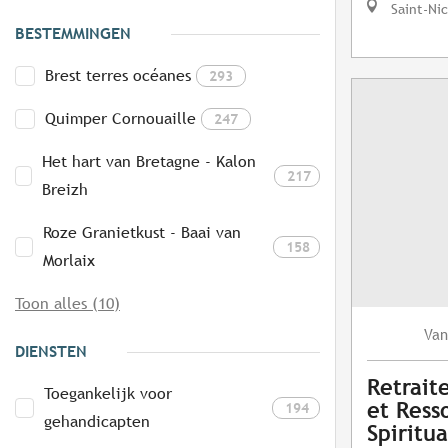
Saint-Ni
BESTEMMINGEN
Brest terres océanes
293
Quimper Cornouaille
247
Het hart van Bretagne - Kalon
217
Breizh
Roze Granietkust - Baai van
158
Morlaix
Toon alles (10)
Van
DIENSTEN
Retrait
Toegankelijk voor
et Ress
194
gehandicapten
Spiritu