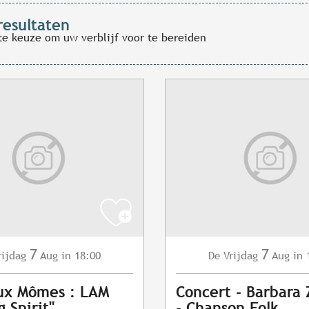
resultaten
te keuze om uw verblijf voor te bereiden
7
7
rijdag
Aug
in 18:00
Vrijdag
Aug
in 
De
ux Mômes : LAM
Concert - Barbara
 Spirit"
- Chanson Folk