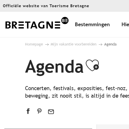
Aller
Officiële website van Toerisme Bretagne
au
contenu
principal
Bestemmingen
Hie
Homepage
Mijn vakantie voorbereiden
Agenda
Agenda
Ajout
Concerten, festivals, exposities, fest-noz
beweging, zit nooit stil, is altijd in de