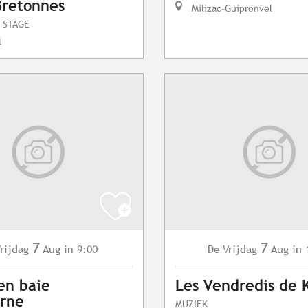
Bretonnes
Milizac-Guipronvel
 STAGE
l
7
7
rijdag
Aug
in 9:00
Vrijdag
Aug
in 
De
en baie
Les Vendredis de 
erne
MUZIEK