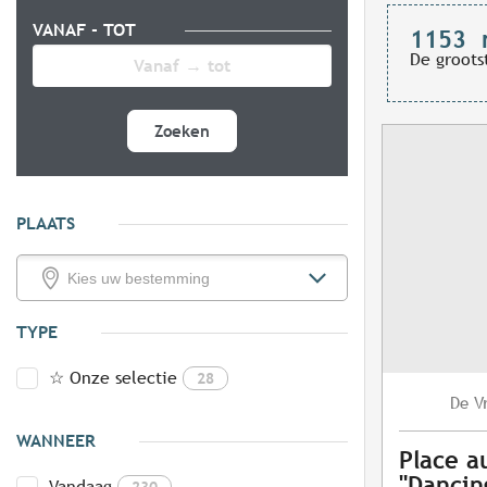
VANAF - TOT
1153
De groots
Zoeken
PLAATS
TYPE
☆ Onze selectie
28
V
De
WANNEER
Place a
"Dancing
Vandaag
230