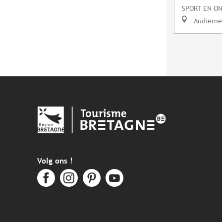
SPORT EN O
Audierne
Volg ons !