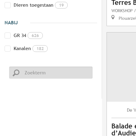
Terres 
Dieren toegestaan
19
WORKSHOP /
Plouarze
NABIJ
GR 34
626
Kanalen
182
V
De
Balade 
d’Audi