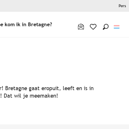
Pers
e kom ik in Bretagne?
Zoek op
Voir les favoris
! Bretagne gaat eropuit, leeft en is in
ën! Dat wil je meemaken!