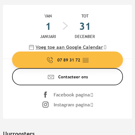
Openingstijden en contactgege
VAN
TOT
1
31
JANUARI
DECEMBER
Voeg toe aan Google Calendar
07 89 31 72
▒▒
Contacteer ons
Facebook pagina
Instagram pagina
Uurroosters