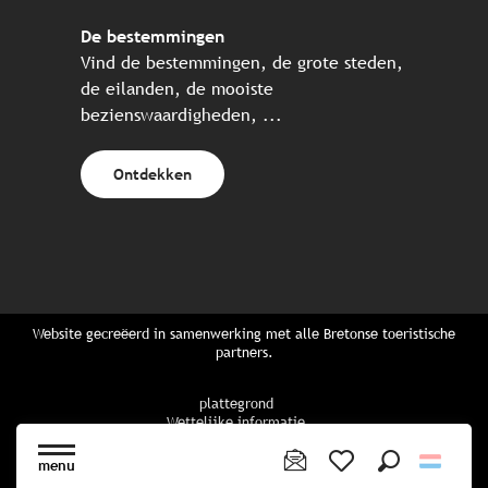
De bestemmingen
Vind de bestemmingen, de grote steden,
de eilanden, de mooiste
bezienswaardigheden, ...
Ontdekken
Website gecreëerd in samenwerking met alle Bretonse toeristische
partners.
plattegrond
Wettelijke informatie
privacybeleid
Cookiebeleid
menu
Cookie instellingen
Zoek op
Voir les favoris