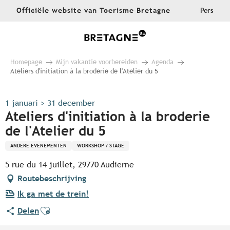
Aller
Officiële website van Toerisme Bretagne
Pers
au
contenu
principal
Homepage
Mijn vakantie voorbereiden
Agenda
Ateliers d'initiation à la broderie de l'Atelier du 5
1 januari > 31 december
Ateliers d'initiation à la broderie
de l'Atelier du 5
ANDERE EVENEMENTEN
WORKSHOP / STAGE
5 rue du 14 juillet, 29770 Audierne
Routebeschrijving
Ik ga met de trein!
Ajouter aux favoris
Delen