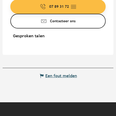
07 89 31 72
▒▒
Contacteer ons
Gesproken talen
Gesproken talen
Een fout melden