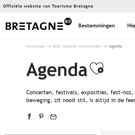
Aller
Officiële website van Toerisme Bretagne
au
contenu
principal
Bestemmingen
Hie
Homepage
Mijn vakantie voorbereiden
Agenda
Agenda
Ajout
Concerten, festivals, exposities, fest-noz
beweging, zit nooit stil, is altijd in de