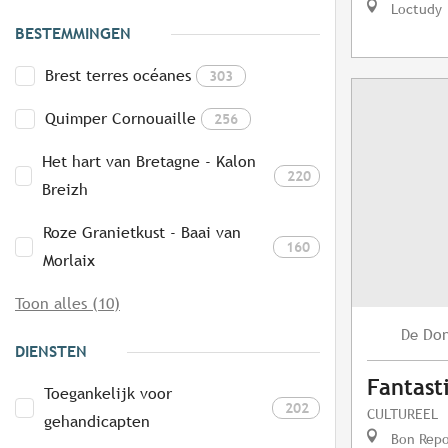
Loctudy
BESTEMMINGEN
Brest terres océanes
303
Quimper Cornouaille
256
Het hart van Bretagne - Kalon
220
Breizh
Roze Granietkust - Baai van
160
Morlaix
Toon alles (10)
Do
De
DIENSTEN
Fantast
Toegankelijk voor
202
CULTUREEL
gehandicapten
Bon Repo