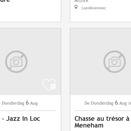
MUZIEK
Landévennec
6
6
Donderdag
Aug
Donderdag
Aug
i
e
De
 - Jazz In Loc
Chasse au trésor à
Meneham