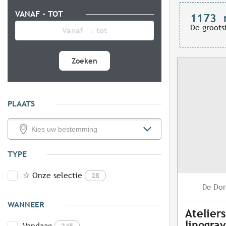
VANAF - TOT
1173
De groots
Zoeken
PLAATS
TYPE
☆ Onze selectie
28
Do
De
WANNEER
Atelier
linogra
Vandaag
245