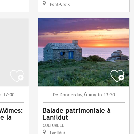
Pont-Croix
6
n 17:00
Donderdag
Aug
in 13:30
De
x Mômes:
Balade patrimoniale à
de la
Lanildut
CULTUREEL
Lanildut