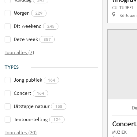
CULTUREEL
Morgen
229
Kerlouan
Dit weekend
245
Deze week
357
Toon alles (7)
TYPES
Jong publiek
164
Concert
164
Uitstapje natuur
158
D
Tentoonstelling
124
Concert
MUZIEK
Toon alles (20)