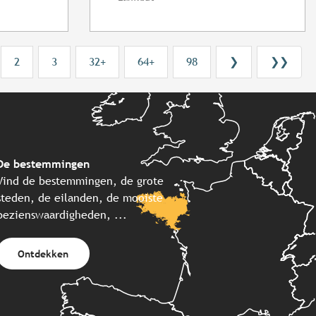
2
3
32+
64+
98
❯
❯❯
De bestemmingen
Vind de bestemmingen, de grote
steden, de eilanden, de mooiste
bezienswaardigheden, ...
Ontdekken