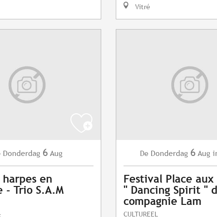
Vitré
6
6
Donderdag
Aug
Donderdag
Aug
i
e
De
 harpes en
Festival Place au
 - Trio S.A.M
" Dancing Spirit " 
compagnie Lam
CULTUREEL
c