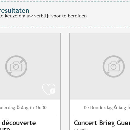
resultaten
te keuze om uw verblijf voor te bereiden
6
6
nderdag
Aug
in 16:30
Donderdag
Aug
i
De
s découverte
Concert Brieg Gue
vure