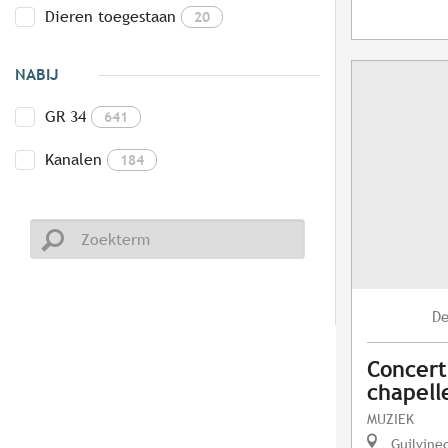
Dieren toegestaan
20
NABIJ
GR 34
641
Kanalen
184
D
Concert
chapelle
MUZIEK
Guilvine