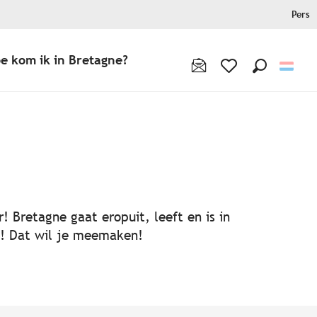
Pers
e kom ik in Bretagne?
Zoek op
Voir les favoris
! Bretagne gaat eropuit, leeft en is in
ën! Dat wil je meemaken!