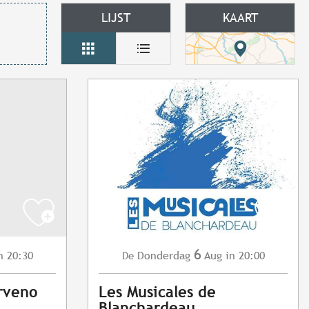
LIJST
KAART
6
n 20:30
Donderdag
Aug
in 20:00
De
rveno
Les Musicales de
Blanchardeau