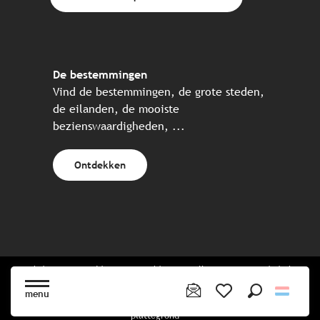
De bestemmingen
Vind de bestemmingen, de grote steden,
de eilanden, de mooiste
bezienswaardigheden, ...
Ontdekken
Website gecreëerd in samenwerking met alle Bretonse toeristische
partners.
menu
Zoek op
Voir les favoris
plattegrond