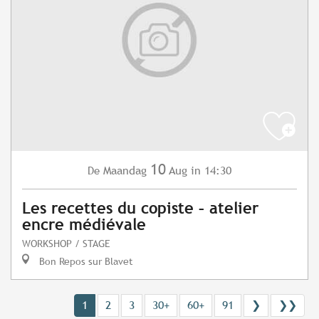
10
Maandag
Aug
in 14:30
De
Les recettes du copiste – atelier
encre médiévale
WORKSHOP / STAGE
Bon Repos sur Blavet
1
2
3
30+
60+
91
❯
❯❯