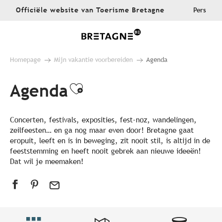
Aller
Officiële website van Toerisme Bretagne
Pers
au
contenu
principal
Homepage
Mijn vakantie voorbereiden
Agenda
Agenda
Ajouter aux favoris
Concerten, festivals, exposities, fest-noz, wandelingen,
zeilfeesten… en ga nog maar even door! Bretagne gaat
eropuit, leeft en is in beweging, zit nooit stil, is altijd in de
feeststemming en heeft nooit gebrek aan nieuwe ideeën!
Dat wil je meemaken!