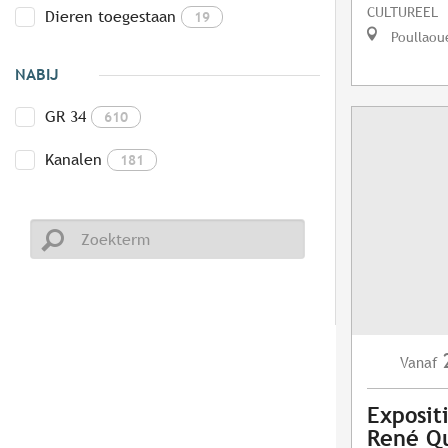
CULTUREEL
Dieren toegestaan
19
Poullaou
NABIJ
GR 34
610
Kanalen
181
Vanaf
Exposit
René Q