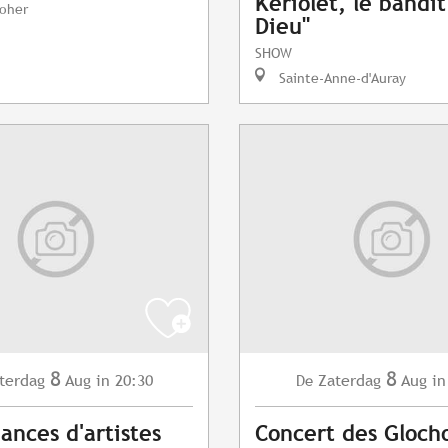
Kériolet, le bandi
oher
Dieu"
SHOW
Sainte-Anne-d'Auray
8
8
terdag
Aug
in 20:30
Zaterdag
Aug
in
De
ances d'artistes
Concert des Gloch