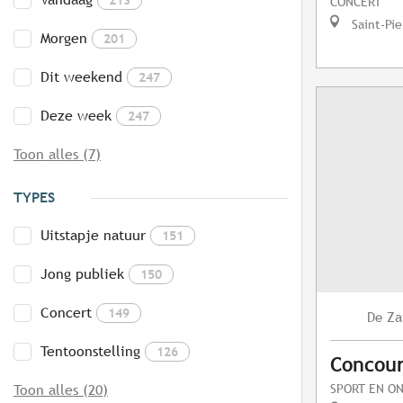
CONCERT
Saint-Pie
Morgen
201
Dit weekend
247
Deze week
247
Toon alles (7)
TYPES
Uitstapje natuur
151
Jong publiek
150
Concert
149
Za
De
Tentoonstelling
126
Concour
SPORT EN O
Toon alles (20)