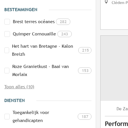
Cléden-P
BESTEMMINGEN
Brest terres océanes
282
Quimper Cornouaille
243
Het hart van Bretagne - Kalon
215
Breizh
Roze Granietkust - Baai van
153
Morlaix
Toon alles (10)
DIENSTEN
Za
De
Toegankelijk voor
187
gehandicapten
Perform