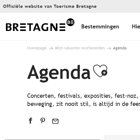
Aller
Officiële website van Toerisme Bretagne
au
contenu
principal
Bestemmingen
Hie
Homepage
Mijn vakantie voorbereiden
Agenda
Agenda
Ajout
Concerten, festivals, exposities, fest-noz
beweging, zit nooit stil, is altijd in de