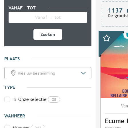
VANAF - TOT
1137
De groots
Zoeken
PLAATS
TYPE
☆ Onze selectie
28
Van
WANNEER
Ecume F
Vandaag
213