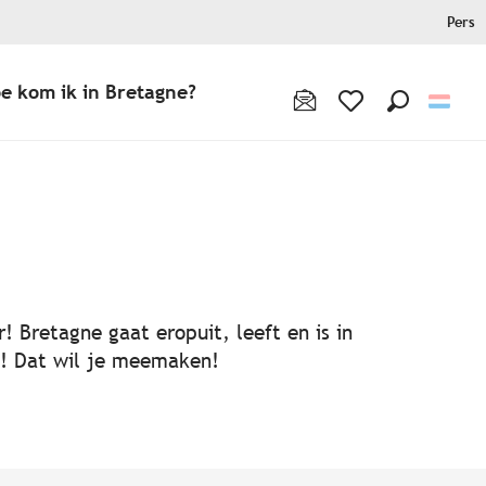
Pers
e kom ik in Bretagne?
Zoek op
Voir les favoris
! Bretagne gaat eropuit, leeft en is in
ën! Dat wil je meemaken!