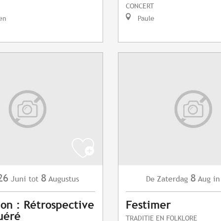
CONCERT
en
Paule
26
8
8
Juni
Augustus
Zaterdag
Aug
in
tot
De
ion : Rétrospective
Festimer
uéré
TRADITIE EN FOLKLORE