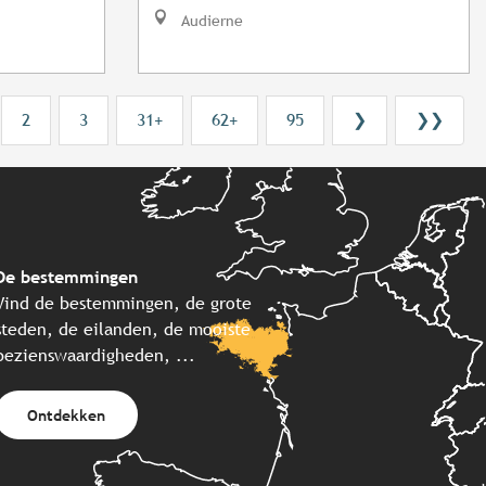
Audierne
2
3
31+
62+
95
❯
❯❯
De bestemmingen
Vind de bestemmingen, de grote
steden, de eilanden, de mooiste
bezienswaardigheden, ...
Ontdekken