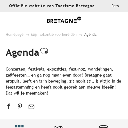
Aller
Officiële website van Toerisme Bretagne
Pers
au
contenu
principal
Homepage
Mijn vakantie voorbereiden
Agenda
Agenda
Ajouter aux favoris
Concerten, festivals, exposities, fest-noz, wandelingen,
zeilfeesten… en ga nog maar even door! Bretagne gaat
eropuit, leeft en is in beweging, zit nooit stil, is altijd in de
feeststemming en heeft nooit gebrek aan nieuwe ideeën!
Dat wil je meemaken!