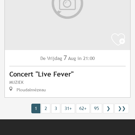
7
Vrijdag
Aug
in 21:00
De
Concert "Live Fever"
MUZIEK
Ploudalmézeau
1
2
3
31+
62+
95
❯
❯❯