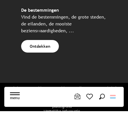
De bestemmingen
Vind de bestemmingen, de grote steden,
de eilanden, de mooiste
bezienswaardigheden, ...
Ontdekken
Website gecreëerd in samenwerking met alle Bretonse toeristische
partners.
menu
Zoek op
Voir les favoris
plattegrond
Wettelijke informatie
privacybeleid
Cookiebeleid
Cookie instellingen