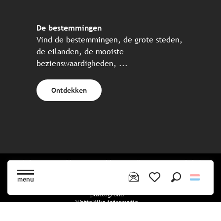
De bestemmingen
Vind de bestemmingen, de grote steden,
de eilanden, de mooiste
bezienswaardigheden, ...
Ontdekken
Website gecreëerd in samenwerking met alle Bretonse toeristische
partners.
menu
Zoek op
Voir les favoris
plattegrond
Wettelijke informatie
privacybeleid
Cookiebeleid