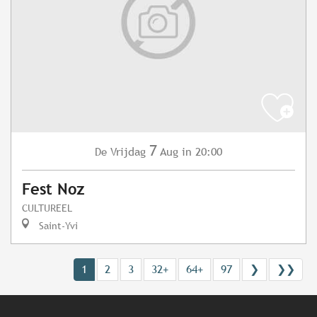
7
Vrijdag
Aug
in 20:00
De
Fest Noz
CULTUREEL
Saint-Yvi
1
2
3
32+
64+
97
❯
❯❯