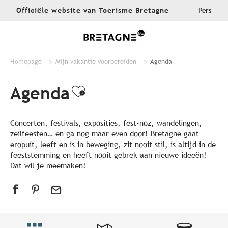
Aller
Officiële website van Toerisme Bretagne
Pers
au
contenu
principal
Homepage
Mijn vakantie voorbereiden
Agenda
Agenda
Ajouter aux favoris
Concerten, festivals, exposities, fest-noz, wandelingen,
zeilfeesten… en ga nog maar even door! Bretagne gaat
eropuit, leeft en is in beweging, zit nooit stil, is altijd in de
feeststemming en heeft nooit gebrek aan nieuwe ideeën!
Dat wil je meemaken!