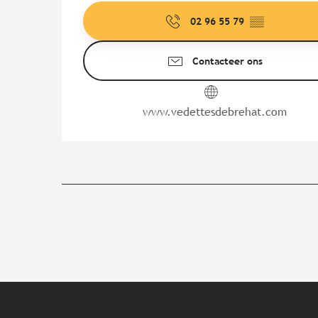
02 96 55 79
▒▒
Contacteer ons
www.vedettesdebrehat.com