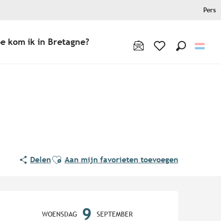
Pers
e kom ik in Bretagne?
Zoek op
Voir les favoris
Ajouter aux favoris
Delen
Aan mijn favorieten toevoegen
Openingstijden en contact
9
WOENSDAG
SEPTEMBER