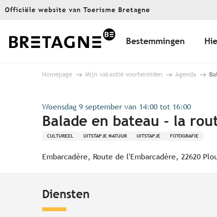
Aller
Officiële website van Toerisme Bretagne
au
contenu
principal
Bestemmingen
Hie
Homepage
Mijn vakantie voorbereiden
Agenda
Ba
Woensdag 9 september van 14:00 tot 16:00
Balade en bateau - la rou
CULTUREEL
UITSTAPJE NATUUR
UITSTAPJE
FOTOGRAFIE
Embarcadère, Route de l'Embarcadère, 22620 Plo
Diensten