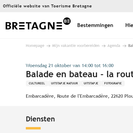
Aller
Officiële website van Toerisme Bretagne
au
contenu
principal
Bestemmingen
Hie
Homepage
Mijn vakantie voorbereiden
Agenda
Ba
Woensdag 21 oktober van 14:00 tot 16:00
Balade en bateau - la rou
CULTUREEL
UITSTAPJE NATUUR
UITSTAPJE
FOTOGRAFIE
Embarcadère, Route de l'Embarcadère, 22620 Plo
Diensten