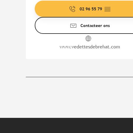
02 96 55 79
▒▒
Contacteer ons
www.vedettesdebrehat.com