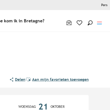
Pers
e kom ik in Bretagne?
Zoek op
Voir les favoris
Ajouter aux favoris
Delen
Aan mijn favorieten toevoegen
Openingstijden en contact
21
WOENSDAG
OKTOBER