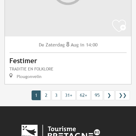
8
Zaterdag
Aug
in 14:00
De
Festimer
TRADITIE EN FOLKLORE
Plougonvelin
1
2
3
31+
62+
95
❯
❯❯