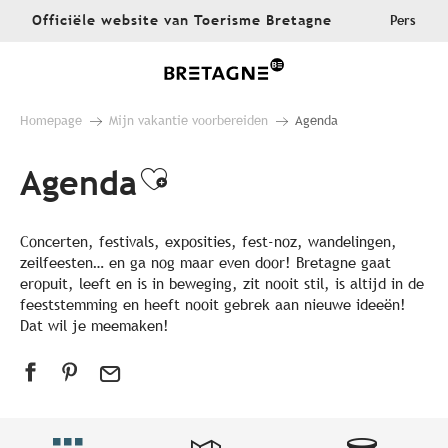
Aller
Officiële website van Toerisme Bretagne
Pers
au
contenu
principal
Homepage
Mijn vakantie voorbereiden
Agenda
Agenda
Ajouter aux favoris
Concerten, festivals, exposities, fest-noz, wandelingen,
zeilfeesten… en ga nog maar even door! Bretagne gaat
eropuit, leeft en is in beweging, zit nooit stil, is altijd in de
feeststemming en heeft nooit gebrek aan nieuwe ideeën!
Dat wil je meemaken!