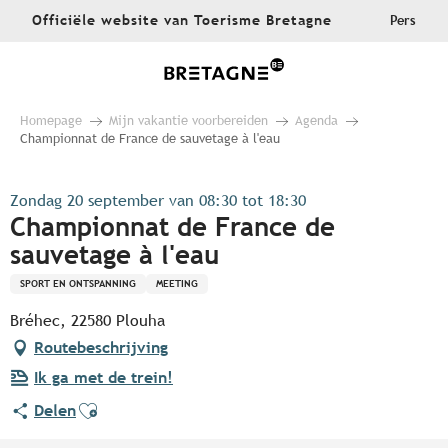
Aller
Officiële website van Toerisme Bretagne
Pers
au
contenu
principal
Homepage
Mijn vakantie voorbereiden
Agenda
Championnat de France de sauvetage à l'eau
Zondag 20 september van 08:30 tot 18:30
Championnat de France de
sauvetage à l'eau
SPORT EN ONTSPANNING
MEETING
Bréhec, 22580 Plouha
Routebeschrijving
Ik ga met de trein!
Ajouter aux favoris
Delen