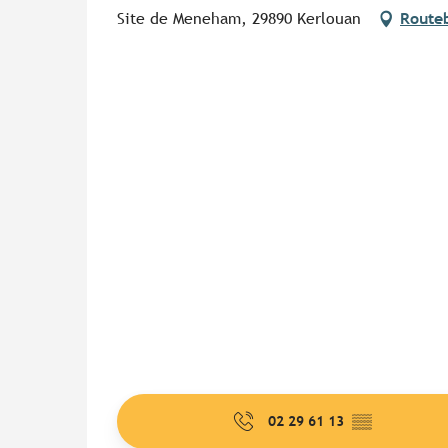
Site de Meneham, 29890 Kerlouan
Routeb
02 29 61 13
▒▒