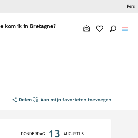
Pers
e kom ik in Bretagne?
Zoek op
Voir les favoris
Ajouter aux favoris
Delen
Aan mijn favorieten toevoegen
Openingstijden en contact
13
DONDERDAG
AUGUSTUS