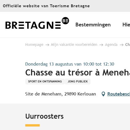
Aller
Officiële website van Toerisme Bretagne
au
contenu
principal
Bestemmingen
Hie
Homepage
Mijn vakantie voorbereiden
Agenda
Ch
Donderdag 13 augustus van 10:00 tot 12:30
Chasse au trésor à Mene
SPORT EN ONTSPANNING
JONG PUBLIEK
Site de Meneham, 29890 Kerlouan
Routebesc
Uurroosters