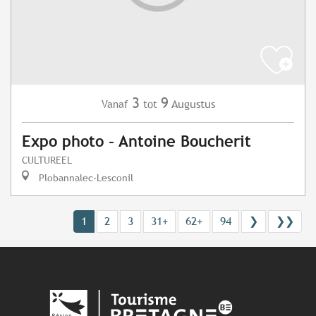
3
9
Augustus
Vanaf
tot
Expo photo - Antoine Boucherit
CULTUREEL
Plobannalec-Lesconil
1
2
3
31+
62+
94
❯
❯❯