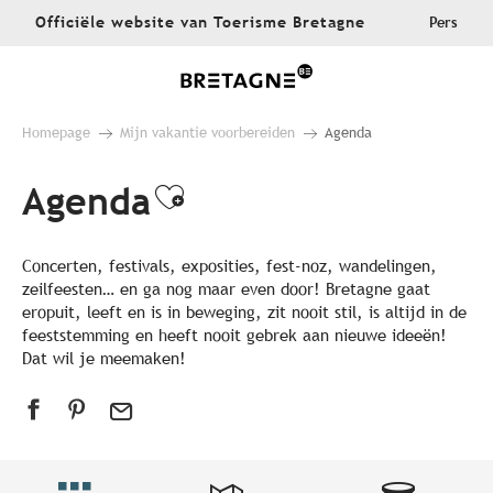
Aller
Officiële website van Toerisme Bretagne
Pers
au
contenu
principal
Homepage
Mijn vakantie voorbereiden
Agenda
Agenda
Ajouter aux favoris
Concerten, festivals, exposities, fest-noz, wandelingen,
zeilfeesten… en ga nog maar even door! Bretagne gaat
eropuit, leeft en is in beweging, zit nooit stil, is altijd in de
feeststemming en heeft nooit gebrek aan nieuwe ideeën!
Dat wil je meemaken!