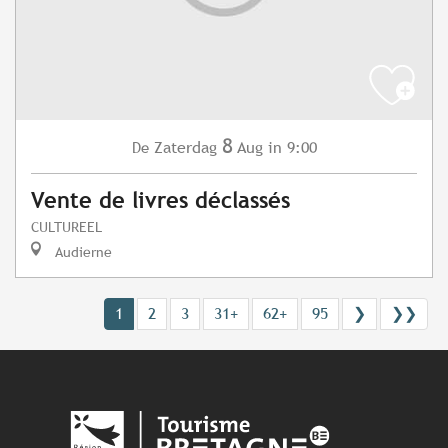
8
Zaterdag
Aug
in 9:00
De
Vente de livres déclassés
CULTUREEL
Audierne
1
2
3
31+
62+
95
❯
❯❯