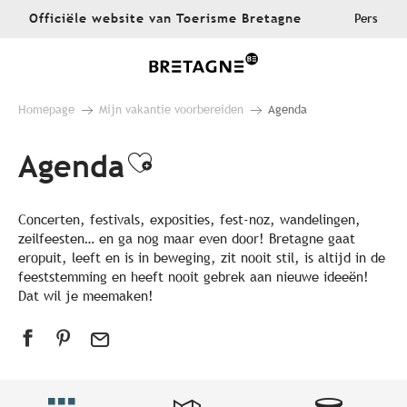
Aller
Officiële website van Toerisme Bretagne
Pers
au
contenu
principal
Homepage
Mijn vakantie voorbereiden
Agenda
Agenda
Ajouter aux favoris
Concerten, festivals, exposities, fest-noz, wandelingen,
zeilfeesten… en ga nog maar even door! Bretagne gaat
eropuit, leeft en is in beweging, zit nooit stil, is altijd in de
feeststemming en heeft nooit gebrek aan nieuwe ideeën!
Dat wil je meemaken!