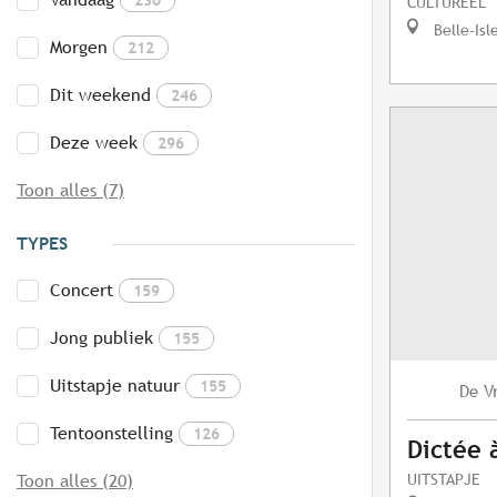
CULTUREEL
Belle-Isl
Morgen
212
Dit weekend
246
Deze week
296
Toon alles (7)
TYPES
Concert
159
Jong publiek
155
Uitstapje natuur
155
V
De
Tentoonstelling
126
Dictée 
UITSTAPJE
Toon alles (20)