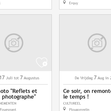
l
Erquy
17
7
7
Juli
Augustus
Vrijdag
Aug
in 
tot
De
oto "Reflets et
Ce soir, on remont
du photographe"
le temps !
ENEMENTEN
CULTUREEL
-Fouesnant
Plougonvelin