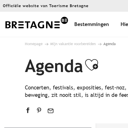
Aller
Officiële website van Toerisme Bretagne
au
contenu
principal
Bestemmingen
Hie
Homepage
Mijn vakantie voorbereiden
Agenda
Agenda
Ajout
Concerten, festivals, exposities, fest-noz
beweging, zit nooit stil, is altijd in de