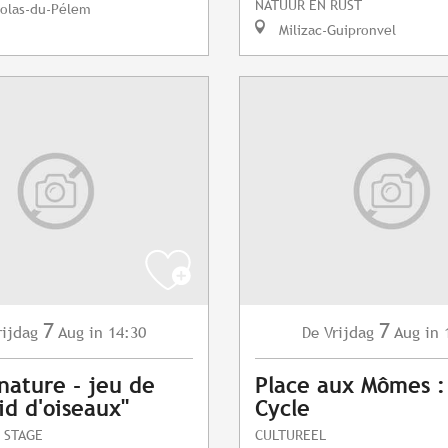
NATUUR EN RUST
colas-du-Pélem
Milizac-Guipronvel
7
7
rijdag
Aug
in 14:30
Vrijdag
Aug
in 
De
 nature - jeu de
Place aux Mômes :
id d'oiseaux"
Cycle
 STAGE
CULTUREEL