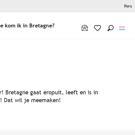
Pers
e kom ik in Bretagne?
Zoek op
Voir les favoris
! Bretagne gaat eropuit, leeft en is in
ën! Dat wil je meemaken!