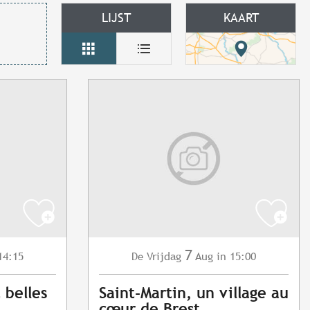
LIJST
KAART
7
14:15
Vrijdag
Aug
in 15:00
De
t belles
Saint-Martin, un village au
cœur de Brest