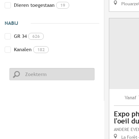
Plouarze
Dieren toegestaan
19
NABIJ
GR 34
626
Kanalen
182
Vanaf
Expo ph
l'oeil 
ANDERE EV
La Forêt