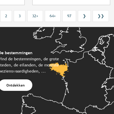
2
3
32+
64+
97
❯
❯❯
De bestemmingen
Vind de bestemmingen, de grote
steden, de eilanden, de mooiste
bezienswaardigheden, ...
Ontdekken