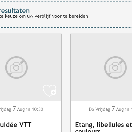
resultaten
te keuze om uw verblijf voor te bereiden
7
7
rijdag
Aug
in 10:30
Vrijdag
Aug
in 
De
Guidée VTT
Etang, libellules e
couleurs