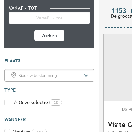
VANAF - TOT
1153
De groots
Zoeken
PLAATS
TYPE
☆ Onze selectie
28
V
De
WANNEER
Visite 
Vandaag
230