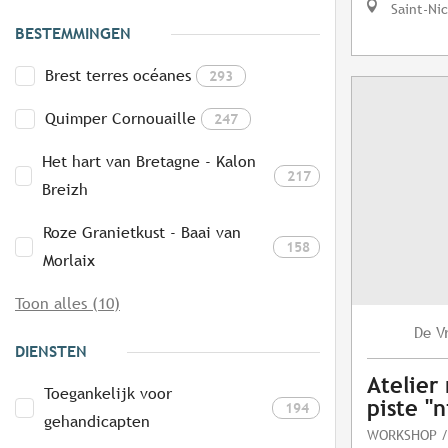
Saint-Ni
BESTEMMINGEN
Brest terres océanes
293
Quimper Cornouaille
247
Het hart van Bretagne - Kalon
217
Breizh
Roze Granietkust - Baai van
158
Morlaix
Toon alles (10)
V
De
DIENSTEN
Atelier
Toegankelijk voor
piste "n
194
gehandicapten
WORKSHOP /