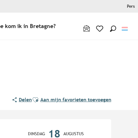
Pers
e kom ik in Bretagne?
Zoek op
Voir les favoris
Ajouter aux favoris
Delen
Aan mijn favorieten toevoegen
Openingstijden en contact
18
DINSDAG
AUGUSTUS