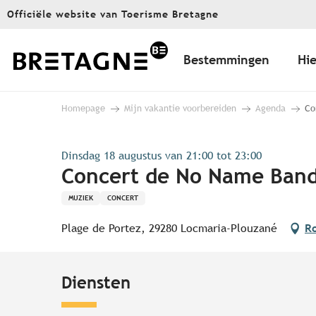
Aller
Officiële website van Toerisme Bretagne
au
contenu
principal
Bestemmingen
Hie
Homepage
Mijn vakantie voorbereiden
Agenda
Co
Dinsdag 18 augustus van 21:00 tot 23:00
Concert de No Name Band 
MUZIEK
CONCERT
Plage de Portez, 29280 Locmaria-Plouzané
Ro
Diensten