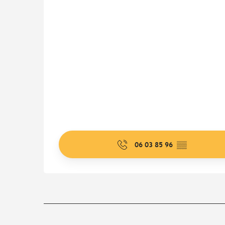
06 03 85 96
▒▒