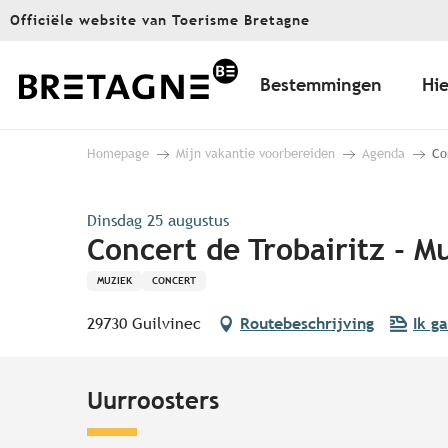
Aller
Officiële website van Toerisme Bretagne
au
contenu
principal
Bestemmingen
Hie
Homepage
Mijn vakantie voorbereiden
Agenda
Co
Dinsdag 25 augustus
Concert de Trobairitz - 
MUZIEK
CONCERT
29730 Guilvinec
Routebeschrijving
Ik g
Uurroosters