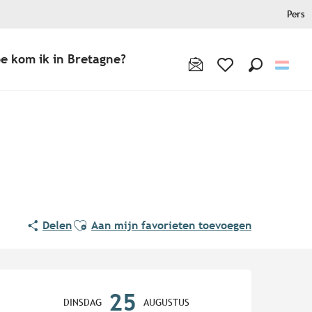
Pers
e kom ik in Bretagne?
Zoek op
Voir les favoris
Ajouter aux favoris
Delen
Aan mijn favorieten toevoegen
Openingstijden en contact
25
DINSDAG
AUGUSTUS