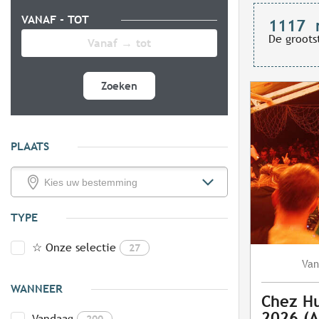
VANAF - TOT
1117
De groots
Zoeken
PLAATS
TYPE
☆ Onze selectie
27
Van
WANNEER
Chez Hu
2026 (A
Vandaag
200