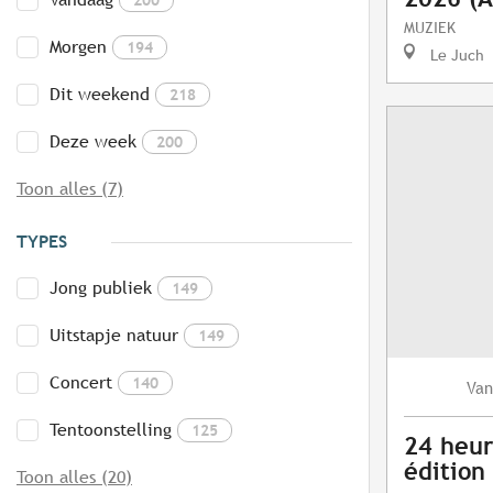
MUZIEK
Morgen
194
Le Juch
Dit weekend
218
Deze week
200
Toon alles (7)
TYPES
Jong publiek
149
Uitstapje natuur
149
Concert
140
Van
Tentoonstelling
125
24 heur
édition
Toon alles (20)