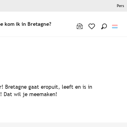
Pers
e kom ik in Bretagne?
Zoek op
Voir les favoris
! Bretagne gaat eropuit, leeft en is in
ën! Dat wil je meemaken!