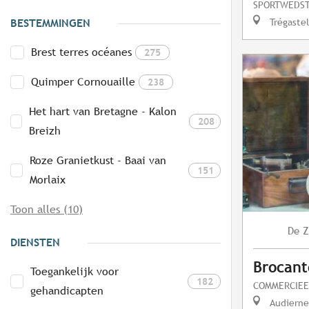
SPORTWEDST
Trégastel
BESTEMMINGEN
Brest terres océanes
275
Quimper Cornouaille
238
Het hart van Bretagne - Kalon
208
Breizh
Roze Granietkust - Baai van
151
Morlaix
Toon alles (10)
Z
De
DIENSTEN
Brocant
Toegankelijk voor
182
COMMERCIEE
gehandicapten
Audierne