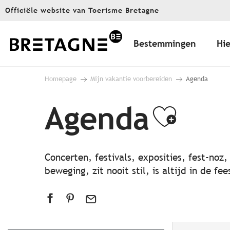
Aller
Officiële website van Toerisme Bretagne
au
contenu
principal
Bestemmingen
Hie
Homepage
Mijn vakantie voorbereiden
Agenda
Agenda
Ajout
Concerten, festivals, exposities, fest-noz
beweging, zit nooit stil, is altijd in de