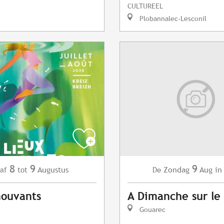
CULTUREEL
Plobannalec-Lesconil
8
9
9
Augustus
Zondag
Aug
in
af
tot
De
mouvants
A Dimanche sur le
Gouarec