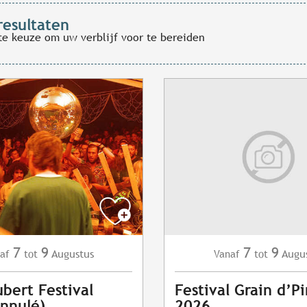
resultaten
te keuze om uw verblijf voor te bereiden
7
9
7
9
Augustus
Augu
af
tot
Vanaf
tot
bert Festival
Festival Grain d’Pi
nnulé)
2026