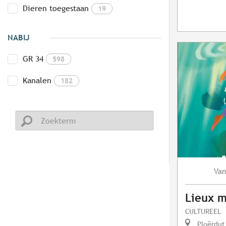
Dieren toegestaan
19
NABIJ
GR 34
598
Kanalen
182
Van
Lieux 
CULTUREEL
Ploërdut