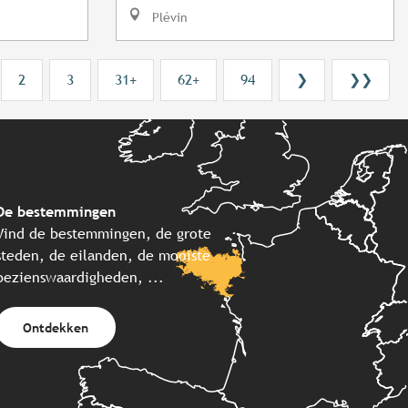
Plévin
2
3
31+
62+
94
❯
❯❯
De bestemmingen
Vind de bestemmingen, de grote
steden, de eilanden, de mooiste
bezienswaardigheden, ...
Ontdekken