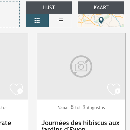
LIJST
KAART
8
9
stus
Augustus
Vanaf
tot
rate
Journées des hibiscus aux
jardins d'Ewen