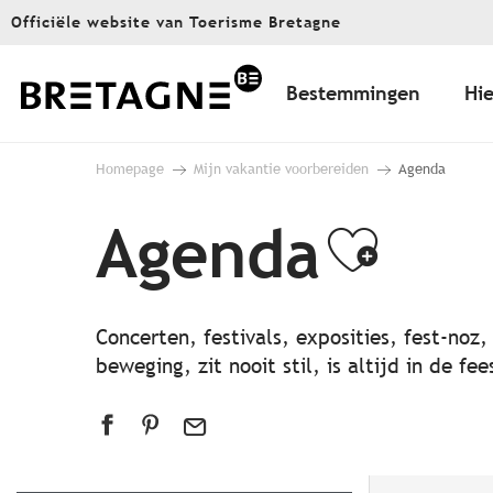
Aller
Officiële website van Toerisme Bretagne
au
contenu
principal
Bestemmingen
Hie
Homepage
Mijn vakantie voorbereiden
Agenda
Agenda
Ajout
Concerten, festivals, exposities, fest-noz
beweging, zit nooit stil, is altijd in de