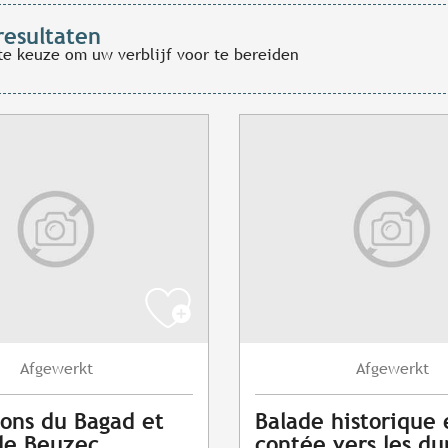
resultaten
te keuze om uw verblijf voor te bereiden
Afgewerkt
Afgewerkt
ons du Bagad et
Balade historique 
de Beuzec
contée vers les du