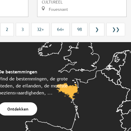
CULTUREEL
Fouesnant
2
3
32+
64+
98
❯
❯❯
De bestemmingen
Vind de bestemmingen, de grote
steden, de eilanden, de mooiste
bezienswaardigheden, ...
Ontdekken