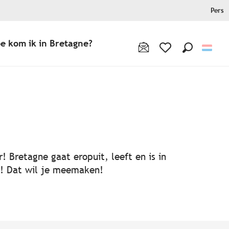
Pers
e kom ik in Bretagne?
Zoek op
Voir les favoris
! Bretagne gaat eropuit, leeft en is in
ën! Dat wil je meemaken!