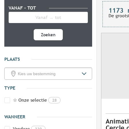
VANAF - TOT
1173
De groots
Zoeken
PLAATS
TYPE
☆ Onze selectie
28
WANNEER
Animati
Cercle 
Vandaag
230