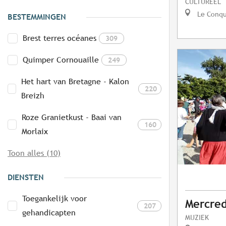
CULTUREEL
Le Conq
BESTEMMINGEN
Brest terres océanes
309
Quimper Cornouaille
249
Het hart van Bretagne - Kalon
220
Breizh
Roze Granietkust - Baai van
160
Morlaix
Toon alles (10)
DIENSTEN
Toegankelijk voor
Mercred
207
gehandicapten
MUZIEK