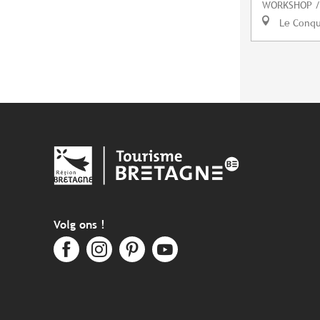
WORKSHOP /
Le Conq
Volg ons !