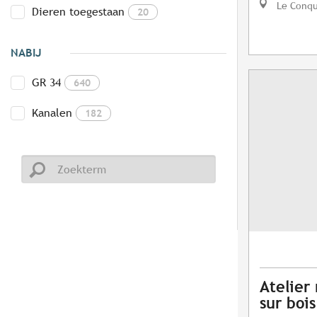
Le Conq
Dieren toegestaan
20
NABIJ
GR 34
640
Kanalen
182
Atelier
sur bois