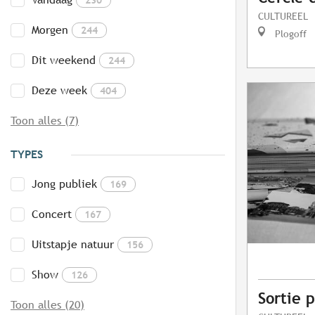
CULTUREEL
Morgen
244
Plogoff
Dit weekend
244
Deze week
404
Toon alles (7)
TYPES
Jong publiek
169
Concert
167
Uitstapje natuur
156
Show
126
Sortie 
Toon alles (20)