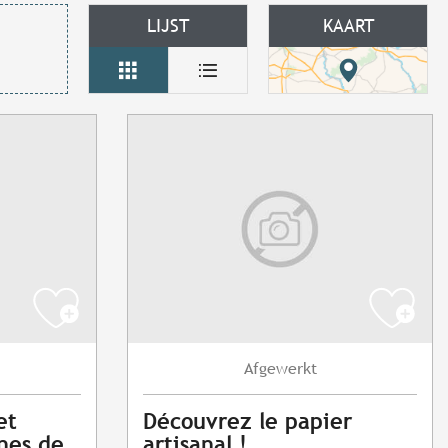
LIJST
KAART
Afgewerkt
et
Découvrez le papier
nes de
artisanal !