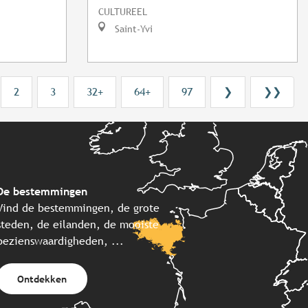
CULTUREEL
Saint-Yvi
2
3
32+
64+
97
❯
❯❯
De bestemmingen
Vind de bestemmingen, de grote
steden, de eilanden, de mooiste
bezienswaardigheden, ...
Ontdekken