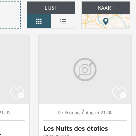
LIJST
KAART
7
21:45
Vrijdag
Aug
in 21:00
De
Les Nuits des étoiles
r