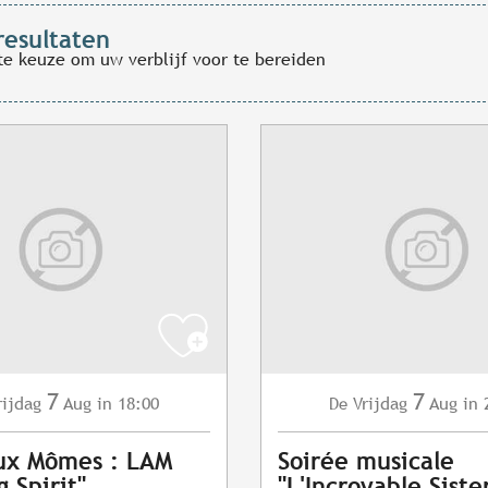
resultaten
te keuze om uw verblijf voor te bereiden
7
7
rijdag
Aug
in 18:00
Vrijdag
Aug
in 
De
ux Mômes : LAM
Soirée musicale
 Spirit"
"L'Incroyable Siste