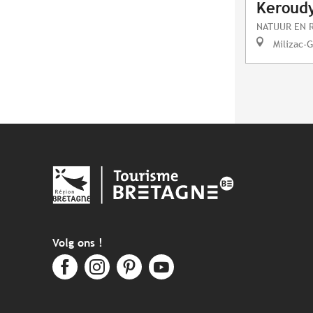
Keroud
NATUUR EN 
Milizac-G
Volg ons !