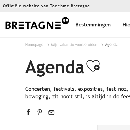
Aller
Officiële website van Toerisme Bretagne
au
contenu
principal
Bestemmingen
Hie
Homepage
Mijn vakantie voorbereiden
Agenda
Agenda
Ajout
Concerten, festivals, exposities, fest-noz
beweging, zit nooit stil, is altijd in de