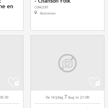
:
- Chanson Folk
nne en
CONCERT
Rostrenen
7
18:30
Vrijdag
Aug
in 21:00
De