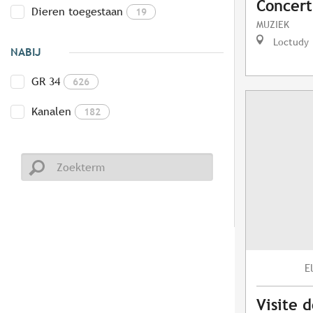
Concert
Dieren toegestaan
19
MUZIEK
Loctudy
NABIJ
GR 34
626
Kanalen
182
E
Visite 