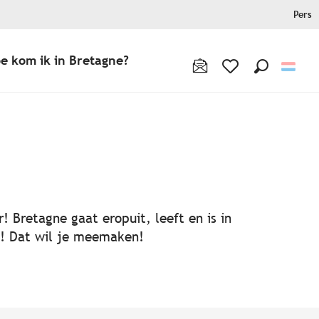
Pers
e kom ik in Bretagne?
Zoek op
Voir les favoris
! Bretagne gaat eropuit, leeft en is in
ën! Dat wil je meemaken!