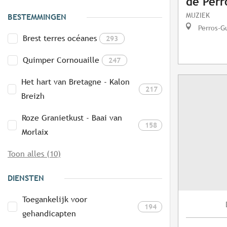
de Perr
MUZIEK
BESTEMMINGEN
Perros-G
Brest terres océanes
293
Quimper Cornouaille
247
Het hart van Bretagne - Kalon
217
Breizh
Roze Granietkust - Baai van
158
Morlaix
Toon alles (10)
DIENSTEN
Toegankelijk voor
194
gehandicapten