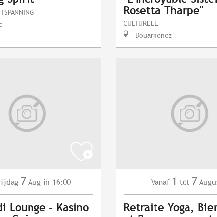
Rosetta Tharpe"
NTSPANNING
CULTUREEL
c
Douarnenez
7
1
7
rijdag
Aug
in 16:00
Augu
Vanaf
tot
i Lounge - Kasino
Retraite Yoga, Bie