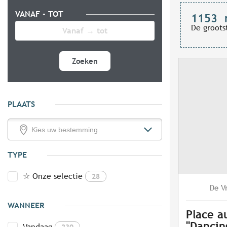
VANAF - TOT
1153
De groots
Zoeken
PLAATS
TYPE
☆ Onze selectie
28
V
De
WANNEER
Place a
"Dancing
Vandaag
230