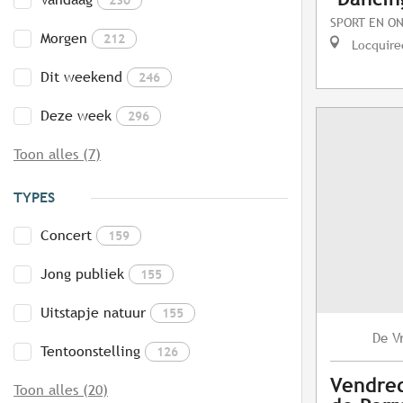
SPORT EN O
Morgen
212
Locquire
Dit weekend
246
Deze week
296
Toon alles (7)
TYPES
Concert
159
Jong publiek
155
Uitstapje natuur
155
V
De
Tentoonstelling
126
Vendred
Toon alles (20)