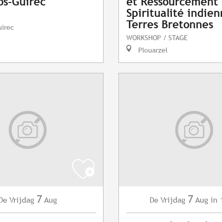
os-Guirec
et Ressourcement 
Spiritualité indie
Terres Bretonnes
uirec
WORKSHOP / STAGE
Plouarzel
7
7
Vrijdag
Aug
Vrijdag
Aug
in 
De
De