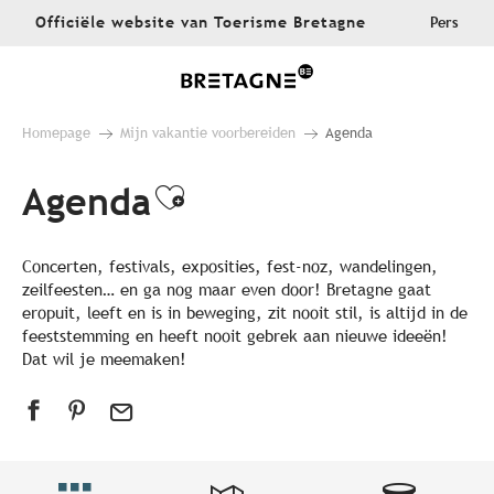
Aller
Officiële website van Toerisme Bretagne
Pers
au
contenu
principal
Homepage
Mijn vakantie voorbereiden
Agenda
Agenda
Ajouter aux favoris
Concerten, festivals, exposities, fest-noz, wandelingen,
zeilfeesten… en ga nog maar even door! Bretagne gaat
eropuit, leeft en is in beweging, zit nooit stil, is altijd in de
feeststemming en heeft nooit gebrek aan nieuwe ideeën!
Dat wil je meemaken!