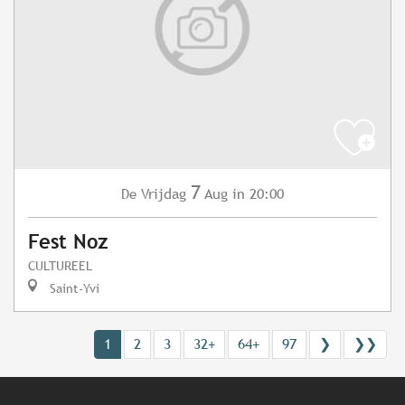
7
Vrijdag
Aug
in 20:00
De
Fest Noz
CULTUREEL
Saint-Yvi
1
2
3
32+
64+
97
❯
❯❯