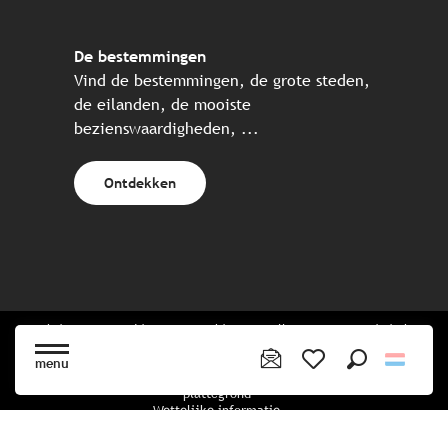
De bestemmingen
Vind de bestemmingen, de grote steden,
de eilanden, de mooiste
bezienswaardigheden, ...
Ontdekken
Website gecreëerd in samenwerking met alle Bretonse toeristische
partners.
menu
Zoek op
Voir les favoris
plattegrond
Wettelijke informatie
privacybeleid
Cookiebeleid