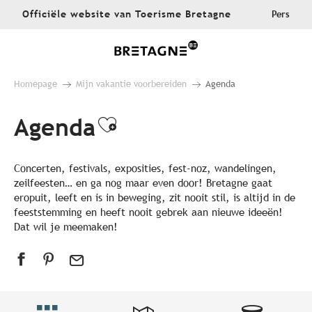
Aller
Officiële website van Toerisme Bretagne
Pers
au
contenu
principal
Homepage
Mijn vakantie voorbereiden
Agenda
Agenda
Ajouter aux favoris
Concerten, festivals, exposities, fest-noz, wandelingen,
zeilfeesten… en ga nog maar even door! Bretagne gaat
eropuit, leeft en is in beweging, zit nooit stil, is altijd in de
feeststemming en heeft nooit gebrek aan nieuwe ideeën!
Dat wil je meemaken!