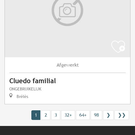
Afgewerkt
Cluedo familial
ONGEBRUIKELIJK
Brélès
1
2
3
32+
64+
98
❯
❯❯