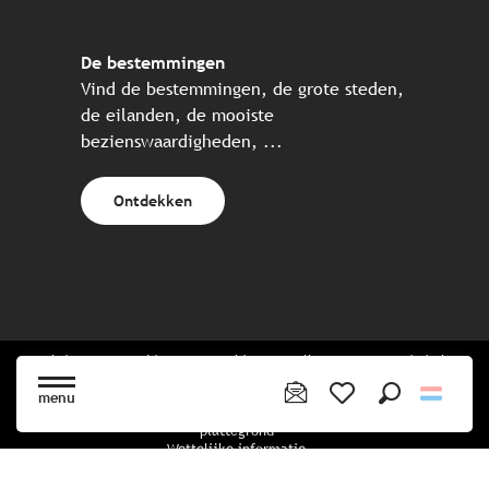
De bestemmingen
Vind de bestemmingen, de grote steden,
de eilanden, de mooiste
bezienswaardigheden, ...
Ontdekken
Website gecreëerd in samenwerking met alle Bretonse toeristische
partners.
menu
Zoek op
Voir les favoris
plattegrond
Wettelijke informatie
privacybeleid
Cookiebeleid