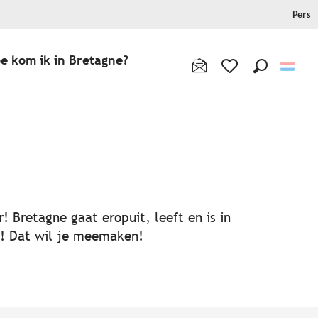
Pers
e kom ik in Bretagne?
Zoek op
Voir les favoris
! Bretagne gaat eropuit, leeft en is in
ën! Dat wil je meemaken!