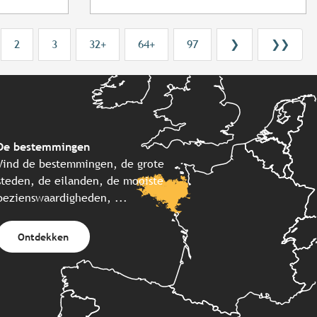
2
3
32+
64+
97
❯
❯❯
De bestemmingen
Vind de bestemmingen, de grote
steden, de eilanden, de mooiste
bezienswaardigheden, ...
Ontdekken