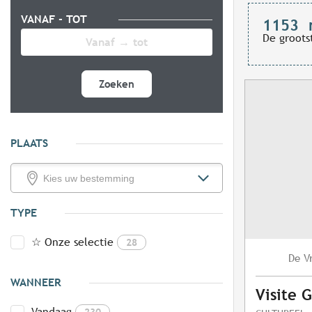
VANAF - TOT
1153
De groots
Zoeken
PLAATS
TYPE
☆ Onze selectie
28
V
De
WANNEER
Visite 
Vandaag
230