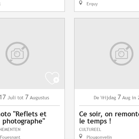
l
Erquy
17
7
7
Juli
Augustus
Vrijdag
Aug
in 
tot
De
oto "Reflets et
Ce soir, on remont
du photographe"
le temps !
ENEMENTEN
CULTUREEL
-Fouesnant
Plougonvelin