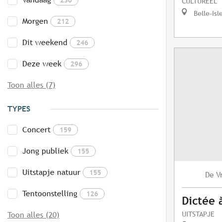
CULTUREEL
Belle-Isl
Morgen
212
Dit weekend
246
Deze week
296
Toon alles (7)
TYPES
Concert
159
Jong publiek
155
Uitstapje natuur
155
V
De
Tentoonstelling
126
Dictée 
UITSTAPJE
Toon alles (20)