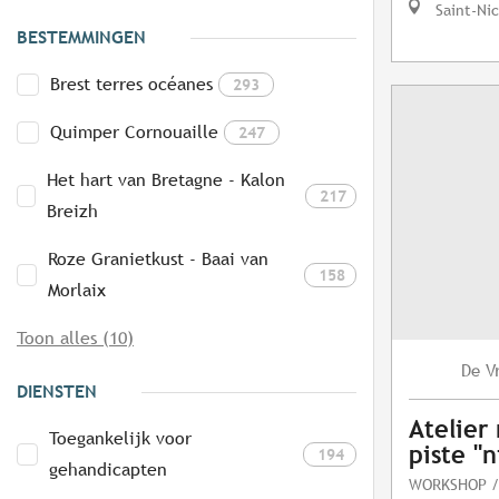
Saint-Ni
BESTEMMINGEN
Brest terres océanes
293
Quimper Cornouaille
247
Het hart van Bretagne - Kalon
217
Breizh
Roze Granietkust - Baai van
158
Morlaix
Toon alles (10)
V
De
DIENSTEN
Atelier
Toegankelijk voor
piste "n
194
gehandicapten
WORKSHOP /