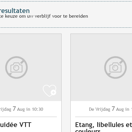
resultaten
te keuze om uw verblijf voor te bereiden
7
7
rijdag
Aug
in 10:30
Vrijdag
Aug
in 
De
Guidée VTT
Etang, libellules e
couleurs