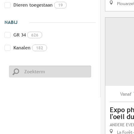
Plouarze
Dieren toegestaan
19
NABIJ
GR 34
626
Kanalen
182
Vanaf
Expo ph
l'oeil 
ANDERE EV
La Forêt