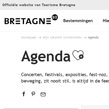
Aller
Officiële website van Toerisme Bretagne
au
contenu
principal
Bestemmingen
Hie
Homepage
Mijn vakantie voorbereiden
Agenda
Agenda
Ajout
Concerten, festivals, exposities, fest-noz
beweging, zit nooit stil, is altijd in de