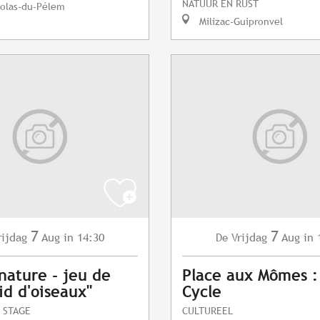
NATUUR EN RUST
colas-du-Pélem
Milizac-Guipronvel
7
7
rijdag
Aug
in 14:30
Vrijdag
Aug
in 
De
 nature - jeu de
Place aux Mômes :
id d'oiseaux"
Cycle
 STAGE
CULTUREEL