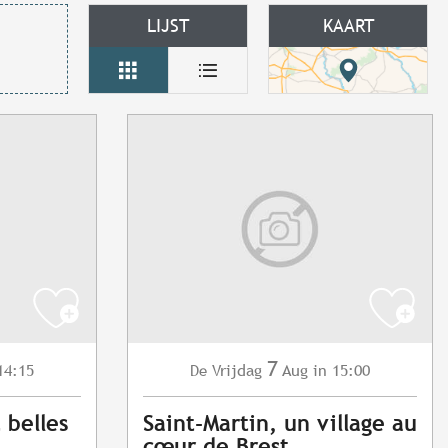
LIJST
KAART
7
14:15
Vrijdag
Aug
in 15:00
De
t belles
Saint-Martin, un village au
cœur de Brest